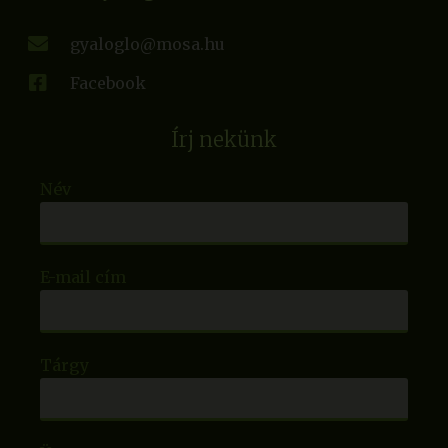
gyaloglo@mosa.hu
Facebook
Írj nekünk
Név
E-mail cím
Tárgy