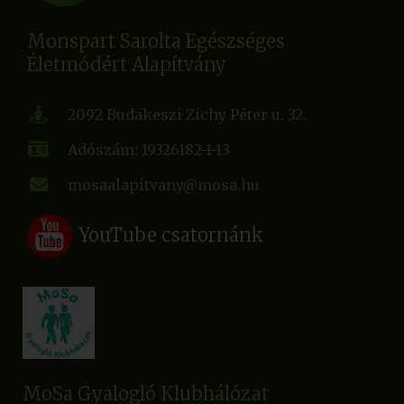
Monspart Sarolta Egészséges
Életmódért Alapítvány
2092 Budakeszi Zichy Péter u. 32.
Adószám: 19326182-1-13
mosaalapitvany@mosa.hu
YouTube csatornánk
MoSa Gyalogló Klubhálózat