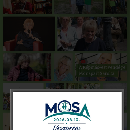
A Képmás-est vendége:
Monspart Sarolta.