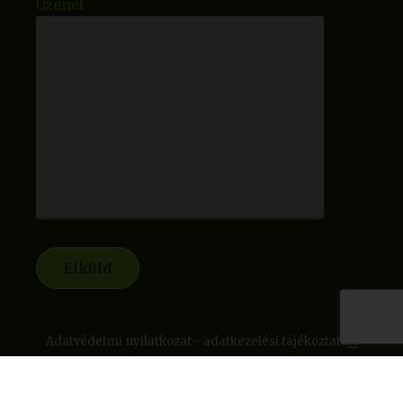
Üzenet
Adatvédelmi nyilatkozat - adatkezelési tájékoztató
Mai látogatók:
99
■ Mai oldal megtekintések:
113
■ Összes