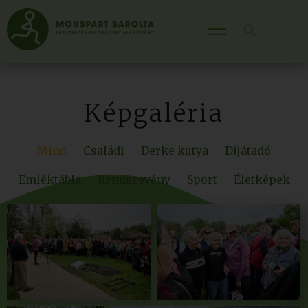
Képgaléria
Mind
Családi
Derke kutya
Díjátadó
Emléktábla
Rendszevény
Sport
Életképek