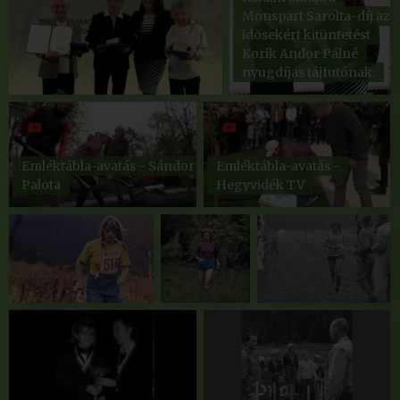
Monspart Sarolta-díj az
idõsekért kitüntetést
Korik Andor Pálné
nyugdíjas tájfutónak.
Emléktábla-avatás - Sándor
Emléktábla-avatás -
Palota
Hegyvidék TV