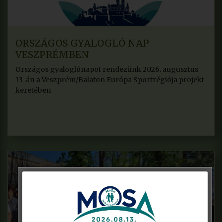
ORSZÁGOS GYALOGLÓ NAP
VESZPRÉMBEN
Országos gyaloglónapot rendezünk 2026. augusztus
13-án a Veszprém/Balaton Európa Sportrégiója projekt
keretében