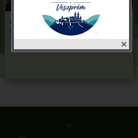
LILA SZALAG
67 gyalogló klub összefogásával valósul meg az
országos staféta