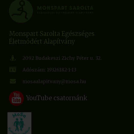
Monspart Sarolta Egészséges
Életmódért Alapítvány
2092 Budakeszi Zichy Péter u. 32.
Adószám: 19326182-1-13
mosaalapitvany@mosa.hu
YouTube csatornánk