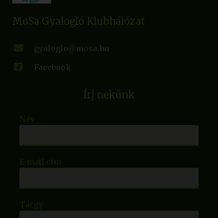
MoSa Gyalogló Klubhálózat
gyaloglo@mosa.hu
Facebook
Írj nekünk
Név
E-mail cím
Tárgy