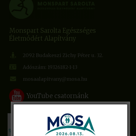
Monspart Sarolta Egészséges
Életmódért Alapítvány
2092 Budakeszi Zichy Péter u. 32.
Adószám: 19326182-1-13
mosaalapitvany@mosa.hu
YouTube csatornánk