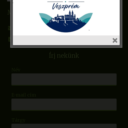
MoSa Gyalogló Klubhálózat
gyaloglo@mosa.hu
Facebook
Írj nekünk
Név
E-mail cím
Tárgy