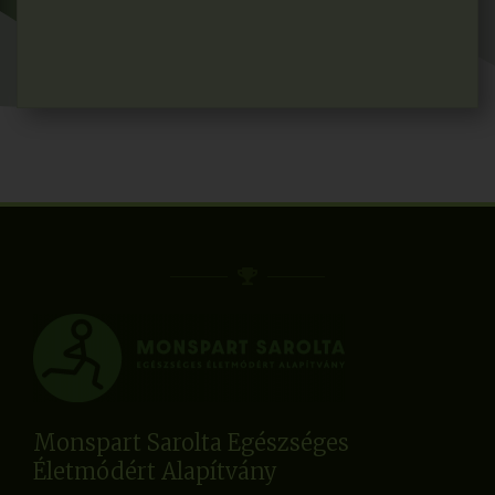
Monspart Sarolta Egészséges
Életmódért Alapítvány