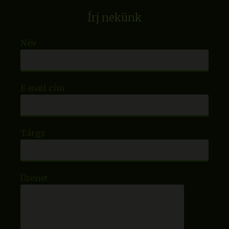
Írj nekünk
Név
E-mail cím
Tárgy
Üzenet