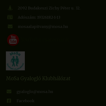
2092 Budakeszi Zichy Péter u. 32.
Adószám: 19326182-1-13
mosaalapitvany@mosa.hu
YouTube csatornánk
MoSa Gyalogló Klubhálózat
gyaloglo@mosa.hu
Facebook