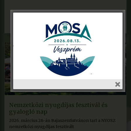
Nemzetközi nyugdíjas fesztivál és
gyalogló nap
2026. március 28-án Bajaszentistvánon tart a NYOSZ
nemzetközi nyugdíjas fesztivált