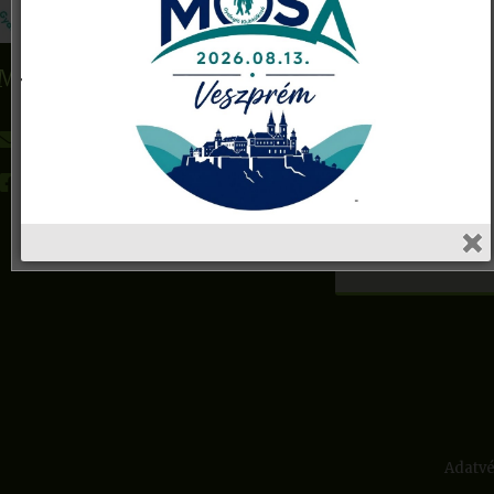
Név
MoSa Gyalogló Klubhálózat
E-mail cím
gyaloglo@mosa.hu
Facebook
Tárgy
Adatvé