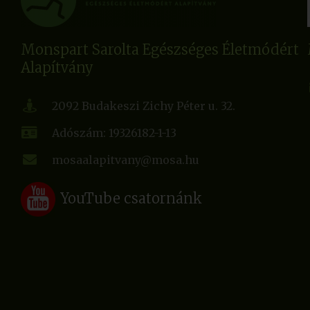
Monspart Sarolta Egészséges Életmódért
Alapítvány
2092 Budakeszi Zichy Péter u. 32.
Adószám: 19326182-1-13
mosaalapitvany@mosa.hu
YouTube csatornánk