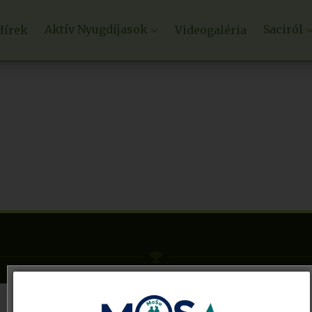
Aktív Nyugdíjasok
Saciról
Hírek
Videogaléria