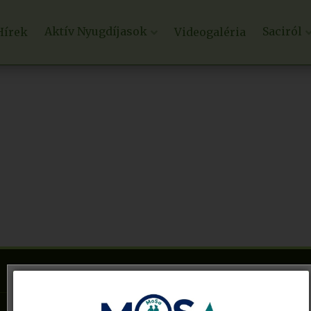
Aktív Nyugdíjasok
Saciról
Hírek
Videogaléria