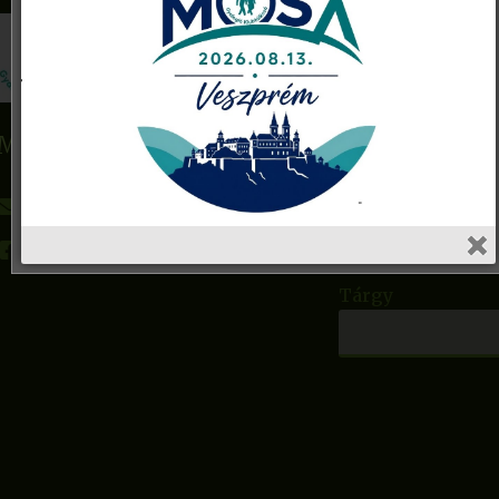
Név
MoSa Gyalogló Klubhálózat
E-mail cím
gyaloglo@mosa.hu
Facebook
Tárgy