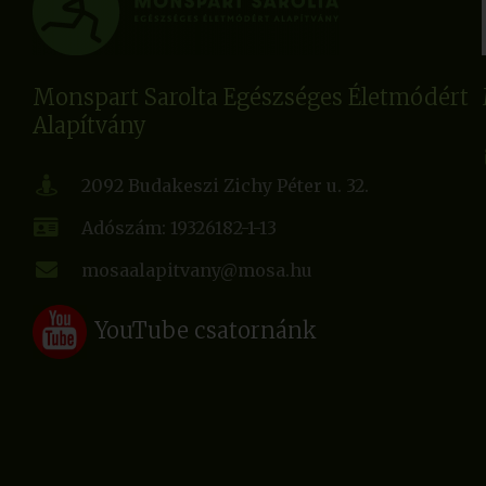
Monspart Sarolta Egészséges Életmódért
Alapítvány
2092 Budakeszi Zichy Péter u. 32.
Adószám: 19326182-1-13
mosaalapitvany@mosa.hu
YouTube csatornánk