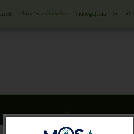
Aktív Nyugdíjasok
Saciról
Hírek
Videogaléria