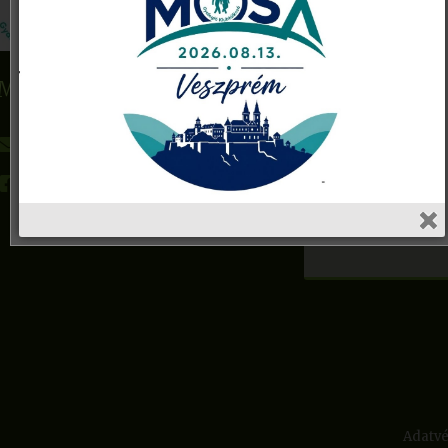
Név
MoSa Gyalogló Klubhálózat
E-mail cím
gyaloglo@mosa.hu
Facebook
Tárgy
Adatvé