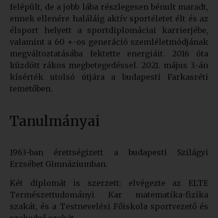
felépült, de a jobb lába részlegesen bénult maradt,
ennek ellenére haláláig aktív sportéletet élt és az
élsport helyett a sportdiplomáciai karrierjébe,
valamint a 60 +-os generáció szemléletmódjának
megváltoztatásába fektette energiáit. 2016 óta
küzdött rákos megbetegedéssel. 2021. május 3.-án
kísérték utolsó útjára a budapesti Farkasréti
temetőben.
Tanulmányai
1963-ban érettségizett a budapesti Szilágyi
Erzsébet Gimnáziumban.
Két diplomát is szerzett: elvégezte az ELTE
Természettudományi Kar matematika-fizika
szakát, és a Testnevelési Főiskola sportvezető és
szakedző szakát.