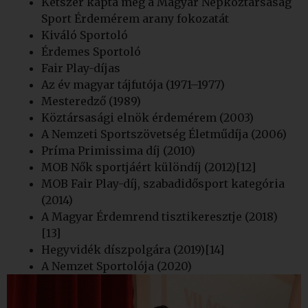
Kétszer kapta meg a Magyar Népköztársaság
Sport Érdemérem arany fokozatát
Kiváló Sportoló
Érdemes Sportoló
Fair Play-díjas
Az év magyar tájfutója (1971–1977)
Mesteredző (1989)
Köztársasági elnök érdemérem (2003)
A Nemzeti Sportszövetség Életműdíja (2006)
Príma Primissima díj (2010)
MOB Nők sportjáért különdíj (2012)[12]
MOB Fair Play-díj, szabadidősport kategória
(2014)
A Magyar Érdemrend tisztikeresztje (2018)
[13]
Hegyvidék díszpolgára (2019)[14]
A Nemzet Sportolója (2020)