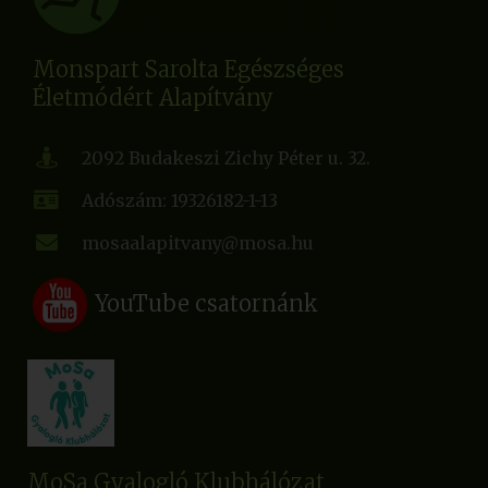
Monspart Sarolta Egészséges
Életmódért Alapítvány
2092 Budakeszi Zichy Péter u. 32.
Adószám: 19326182-1-13
mosaalapitvany@mosa.hu
YouTube csatornánk
MoSa Gyalogló Klubhálózat