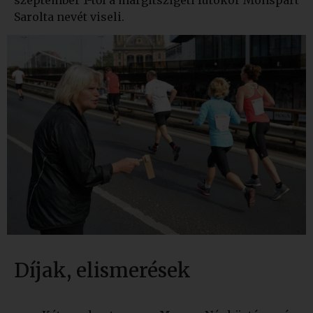
Sarolta nevét viseli.
Díjak, elismerések