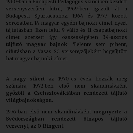
1960-ban a Budapesti Pedagógus színeiben kezdett
versenyszerűen futni, 1969-ben igazolt át a
Budapesti Spartacushoz. 1964 és 1977 között
sorozatban 14 magyar egyéni bajnoki címet nyert
tájfutásban. Ezen felül 9 váltó és 11 csapatbajnoki
címet szerzett így összességében
34-szeres
tájfutó magyar bajnok
. Telente sem pihent,
sífutásban a Vasas SC versenyzőjeként begyűjtött
hat magyar bajnoki címet.
A
nagy sikert
az 1970-es évek hozzák meg
számára, 1972-ben első nem skandinávként
győzött a Csehszlovákiában rendezett tájfutó
világbajnokságon
.
1976-ban első nem skandinávként
megnyerte a
Svédországban rendezett ötnapos tájfutó
versenyt, az O-Ringent
.