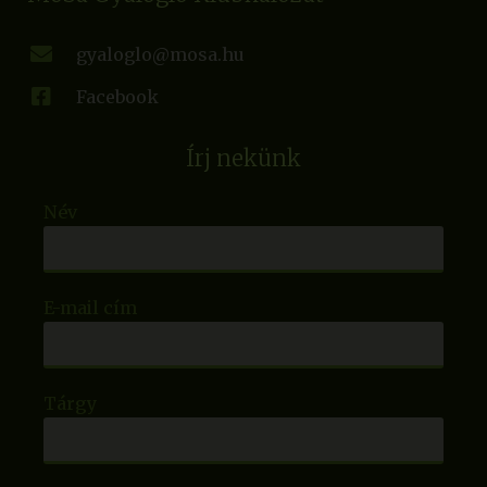
gyaloglo@mosa.hu
Facebook
Írj nekünk
Név
E-mail cím
Tárgy