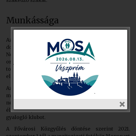
Munkássága
Az Országos Egészségfejlesztési Intézetben
dolgozott, egyebek mellett a Johan Béla
Népegészségügyi Programban vett részt, az Avon
országos női mozgásprogram szakmai vezetője,
továbbá a Wesselényi Miklós Sport Közalapítvány
elnöke volt 2004 októberéig.
Az Országos Gyalogló Idősek Klubhálózata
megszervezésével nyugdíjasoknak
népszerűsítette a mozgást, az aktív és egészséges
életmódot, továbbá három kerületben vezetett
gyalogló klubot.
A Fővárosi Közgyűlés döntése szerint 2021.
szeptember 1-től a margitszigeti futókör Monspart