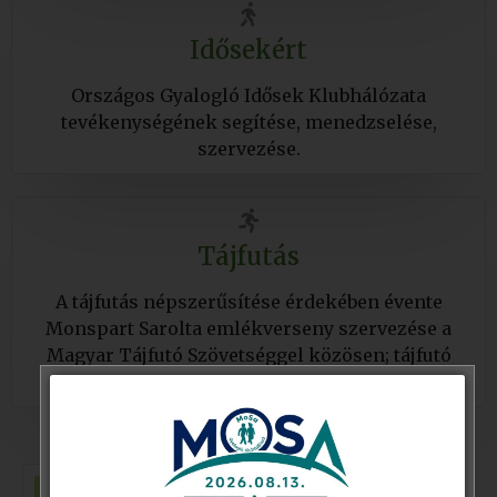
Idősekért
Országos Gyalogló Idősek Klubhálózata
tevékenységének segítése, menedzselése,
szervezése.
Tájfutás
A tájfutás népszerűsítése érdekében évente
Monspart Sarolta emlékverseny szervezése a
Magyar Tájfutó Szövetséggel közösen; tájfutó
fiatal mentorálása.