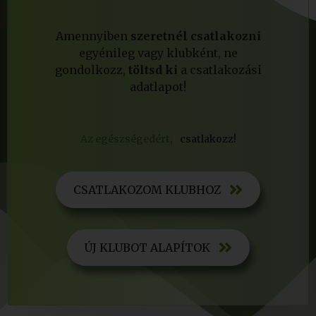
Amennyiben
szeretnél csatlakozni
egyénileg vagy klubként, ne
gondolkozz,
töltsd ki
a csatlakozási
adatlapot!
Az egészségedért,
csatlakozz!
CSATLAKOZOM KLUBHOZ
ÚJ KLUBOT ALAPÍTOK