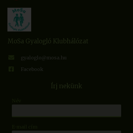
MoSa Gyalogló Klubhálózat
gyaloglo@mosa.hu
Facebook
Írj nekünk
Név
E-mail cím