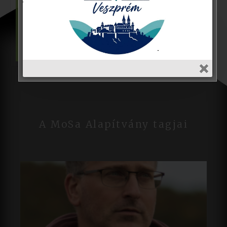
Az időt minél tudatosabban használod,
annál tartalmasabb az életed.
Monspart Sarolta
A MoSa Alapítvány tagjai