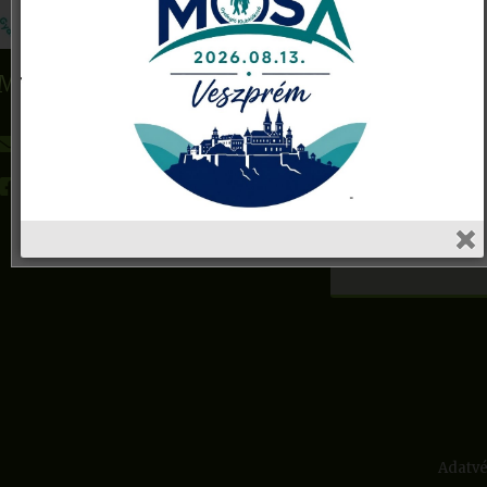
Név
MoSa Gyalogló Klubhálózat
E-mail cím
gyaloglo@mosa.hu
Facebook
Tárgy
Adatvé