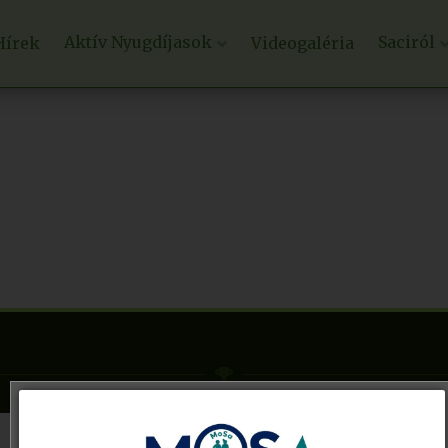
Aktív Nyugdíjasok
Saciról
Hírek
Videogaléria