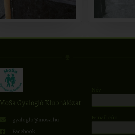
Név
MoSa Gyalogló Klubhálózat
E-mail cím
gyaloglo@mosa.hu
Facebook