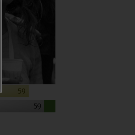
59
59