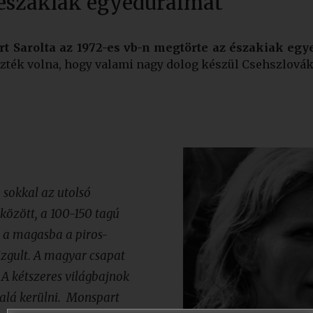
 északiak egyeduralmát
t Sarolta az 1972-es vb-n megtörte az északiak eg
ezték volna, hogy valami nagy dolog készül Csehszlovák
sokkal az utolsó
 között, a 100-150 tagú
 a magasba a piros-
izgult. A magyar csapat
 A kétszeres világbajnok
 alá kerülni. Monspart