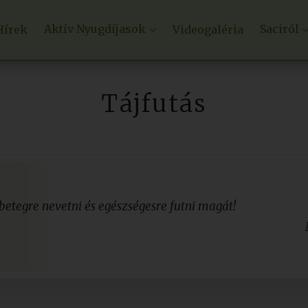
Aktív Nyugdíjasok
Saciról
Hírek
Videogaléria
Tájfutás
 betegre nevetni és egészségesre futni magát!