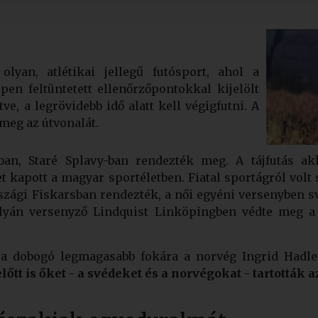
olyan, atlétikai jellegű futósport, ahol a
pen feltüntetett ellenőrzőpontokkal kijelölt
ve, a legrövidebb idő alatt kell végigfutni. A
meg az útvonalát.
ában, Staré Splavy-ban rendezték meg. A tájfutás a
kapott a magyar sportéletben. Fiatal sportágról volt sz
szági Fiskarsban rendezték, a női egyéni versenyben s
ályán versenyző Lindquist Linköpingben védte meg a 
 a dobogó legmagasabb fokára a norvég Ingrid Hadler
őtt is őket - a svédeket és a norvégokat - tartották a