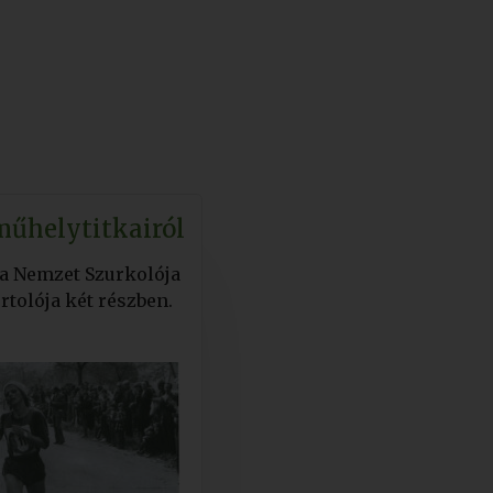
 műhelytitkairól
 a Nemzet Szurkolója
rtolója két részben.