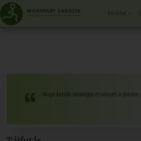
Főoldal
Napi kettős stratégia érvényes a futóra:
Tájfutás