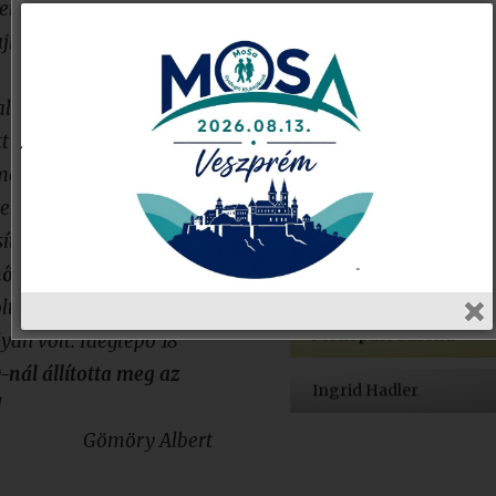
tember 14-én jelentős
jnoki címet a
l sokáig vezetett, de a
t (1:18.35.) A magyarok
ert nem sokkal a rajt
elromlott. Tehát csak
esíti Monspart az egyes
 befutott, az óra
lt vége a versenynek. A
Monspart Sarolta
án volt. Idegtépő 18
-nál állította meg az
Ingrid Hadler
!
Gömöry Albert