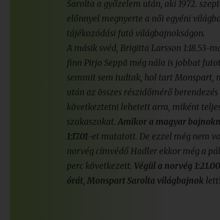
Sarolta a győzelem után, aki 1972. szep
előnnyel megnyerte a női egyéni világba
tájékozódási futó világbajnokságon.
A másik svéd, Brigitta Larsson 1:18.53-ma
finn Pirjo Seppä még nála is jobbat futot
semmit sem tudtak, hol tart Monspart, m
után az összes részidőmérő berendezés 
következtetni lehetett arra, miként telj
szakaszokat.
Amikor a magyar bajnoknő
1:17.01
-et mutatott. De ezzel még nem vo
norvég címvédő Hadler ekkor még a pály
perc következett.
Végül a norvég 1:21.00
órát
,
Monspart Sarolta világbajnok
lett