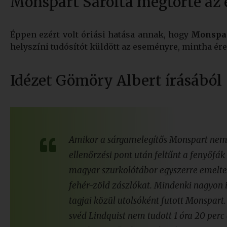
Monspart Sarolta megtörte az
Éppen ezért volt óriási hatása annak, hogy
Monspar
helyszíni tudósítót küldött az eseményre, mintha ér
Idézet Gömöry Albert írásából
Amikor a sárgamelegítős Monspart nem 
ellenőrzési pont után feltűnt a fenyőfák
magyar szurkolótábor egyszerre emelte
fehér-zöld zászlókat. Mindenki nagyon 
tagjai közül utolsóként futott Monspart.
svéd Lindquist nem tudott 1 óra 20 perc