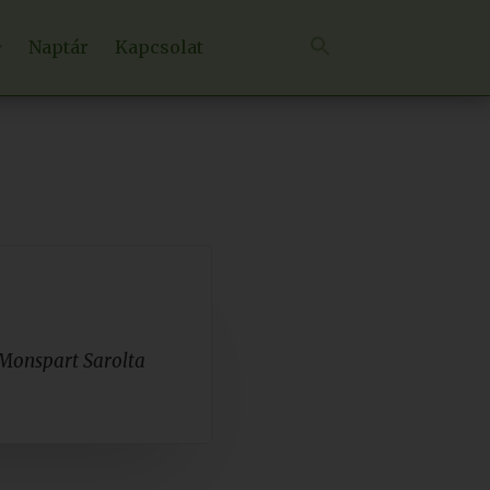
Naptár
Kapcsolat
Monspart Sarolta