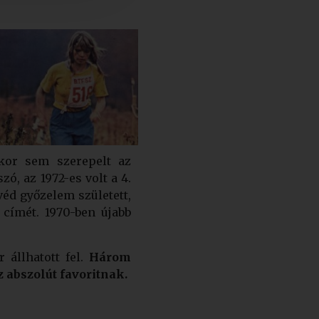
kkor sem szerepelt az
ó, az 1972-es volt a 4.
véd győzelem született,
címét. 1970-ben újabb
 állhatott fel.
Három
z abszolút favoritnak.