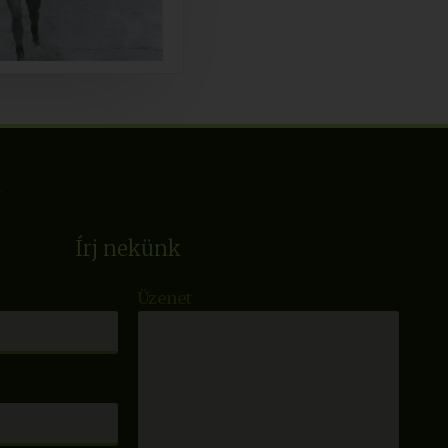
Írj nekünk
Üzenet