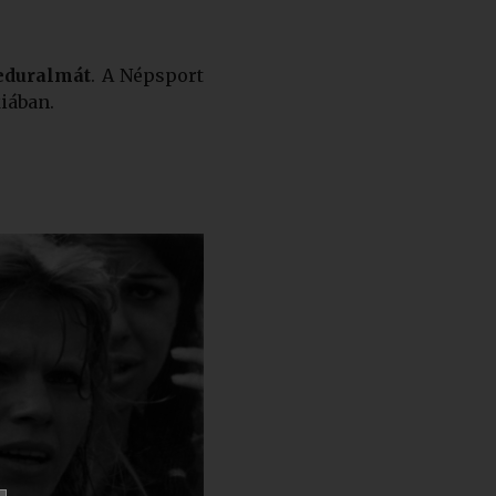
yeduralmát
. A Népsport
iában.