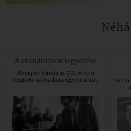
Néhá
A skandinávok legyőzése
Monspart Sarolta az 1972-es vb-n
megtörte az északiak egyeduralmát.
Sacizm
a