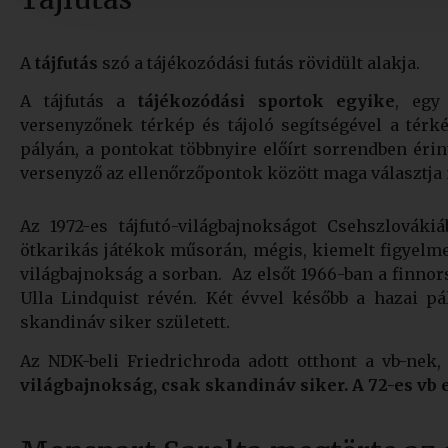
A
tájfutás
szó a tájékozódási futás rövidült alakja.
A tájfutás a
tájékozódási sportok egyike
, egy 
versenyzőnek térkép és tájoló segítségével a térké
pályán, a pontokat többnyire előírt sorrendben érint
versenyző az ellenőrzőpontok között maga választja 
Az 1972-es tájfutó-világbajnokságot Csehszlováki
ötkarikás játékok műsorán, mégis, kiemelt figyelmet 
világbajnokság a sorban. Az elsőt 1966-ban a finnor
Ulla Lindquist révén. Két évvel később a hazai p
skandináv siker született.
Az NDK-beli Friedrichroda adott otthont a vb-nek,
világbajnokság, csak skandináv siker. A 72-es vb el