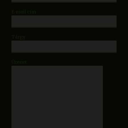
E-mail cím
Tárgy
Üzenet