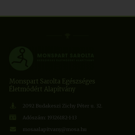
Monspart Sarolta Egészséges
Életmódért Alapítvány
2092 Budakeszi Zichy Péter u. 32.
Adószám: 19326182-1-13
mosaalapitvany@mosa.hu