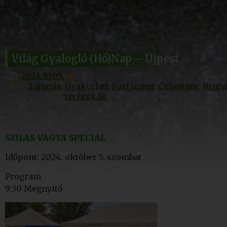
Világ Gyalogló (Hó)Nap – Újpest
2024.10.05.
Tájfutás
Gyakorlati
Parlament
Örömtánc
Rejuv
technikák
SZILAS VÁGTA SPECIÁL
Időpont: 2024. október 5. szombat
Program
9:30 Megnyitó