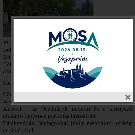
10:00 Rajt – Futás / Gyaloglás / Nordic Walking
indítása folyamatosan
13:00 Esemény zárása
Helyszín: Budapest 4. kerület, Óceánárok utca, Szilas
Aktív park parkoló és környéke
Megközelítés:
Tömegközlekedéssel – 20E, 196, 126, 220–as buszok,
14-es villamos
Autóval – az Óceánárok mentén és a környező
utcákon ingyenes parkolás biztosított
Tájékozódás: Szalagokkal jelölt útvonalon, térkép
segítségével.