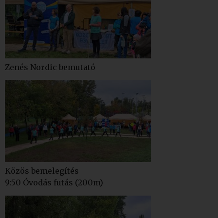
Zenés Nordic bemutató
Közös bemelegítés
9:50 Óvodás futás (200m)