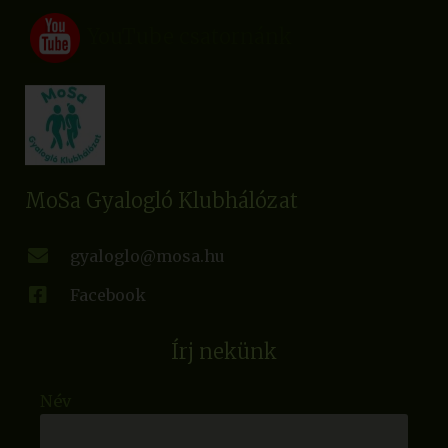
YouTube csatornánk
MoSa Gyalogló Klubhálózat
gyaloglo@mosa.hu
Facebook
Írj nekünk
Név