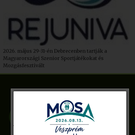
2026. május 29-31-én Debrecenben tartják a
Magyarországi Szenior Sportjátékokat és
Mozgásfesztivált