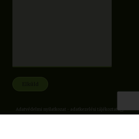
Adatvédelmi nyilatkozat - adatkezelési tájékoztató
Mai látogatók:
172
■ Mai oldal megtekintések:
205
■ Összes
látogató:
119,869
■ Összes megtekintés:
170,441