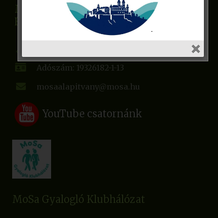
Monspart Sarolta Egészséges
Életmódért Alapítvány
2092 Budakeszi Zichy Péter u. 32.
Adószám: 19326182-1-13
mosaalapitvany@mosa.hu
YouTube csatornánk
MoSa Gyalogló Klubhálózat