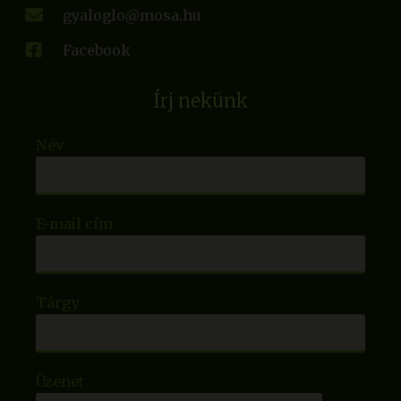
gyaloglo@mosa.hu
Facebook
Írj nekünk
Név
E-mail cím
Tárgy
Üzenet