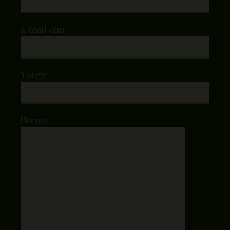
E-mail cím
Tárgy
Üzenet