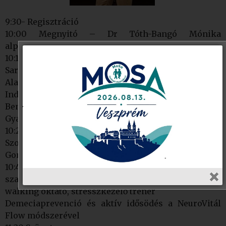
9:30- Regisztráció
10:00 Megnyitó – Dr Tóth-Bangó Mónika
alpolgármester
10:10 Monszpart Zsolt kuratórium elnöke, Monspart
Sarolta Egészséges Életmódért
Alapítvány
Indító percek – emlékezés Monspart Saroltára
Bemutatkozik a MoSa Alapítvány és az Országos
Gyalogló Klubhálózat
10:25 Dr. Juhász Roland ügyvezető, Kormányzati
Szolgáltató Központ Nonprofit Kft.
Gondosóra Program bemutatása
10:40 Sebestyén Andrea, aktív idősödés
szaktanácsadó, chi-kung-, arctorna-, nordic
walking oktató, stresszkezelő tréner
Demeciaprevenció és aktív idősödés a NeuroVitál
Flow módszerével