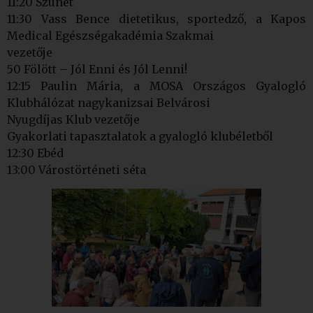
11:20 Szünet
11:30 Vass Bence dietetikus, sportedző, a Kapos
Medical Egészségakadémia Szakmai
vezetője
50 Fölött – Jól Enni és Jól Lenni!
12:15 Paulin Mária, a MOSA Országos Gyalogló
Klubhálózat nagykanizsai Belvárosi
Nyugdíjas Klub vezetője
Gyakorlati tapasztalatok a gyalogló klubéletből
12:30 Ebéd
13:00 Várostörténeti séta