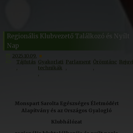
Regionális Klubvezető Találkozó és Nyílt
Nap
2025.10.09.
Tájfutás
Gyakorlati
Parlament
Örömtánc
Rejuv
technikák
Monspart Sarolta Egészséges Életmódért
Alapítvány és az Országos Gyalogló
Klubhálózat