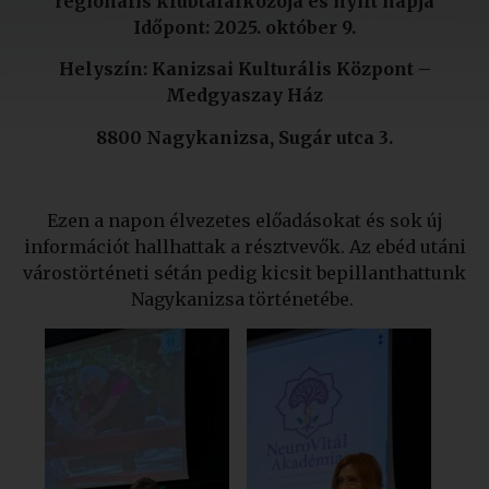
regionális klubtalálkozója és nyílt napja
Időpont: 2025. október 9.
Helyszín: Kanizsai Kulturális Központ –
Medgyaszay Ház
8800 Nagykanizsa, Sugár utca 3.
Ezen a napon élvezetes előadásokat és sok új
információt hallhattak a résztvevők. Az ebéd utáni
várostörténeti sétán pedig kicsit bepillanthattunk
Nagykanizsa történetébe.