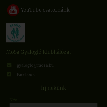
YouTube csatornánk
MoSa Gyalogló Klubhálózat
gyaloglo@mosa.hu
Facebook
Írj nekünk
Név