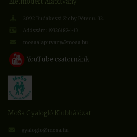
Életmódért Alapítvány
2092 Budakeszi Zichy Péter u. 32.
Adószám: 19326182-1-13
mosaalapitvany@mosa.hu
YouTube csatornánk
MoSa Gyalogló Klubhálózat
gyaloglo@mosa.hu