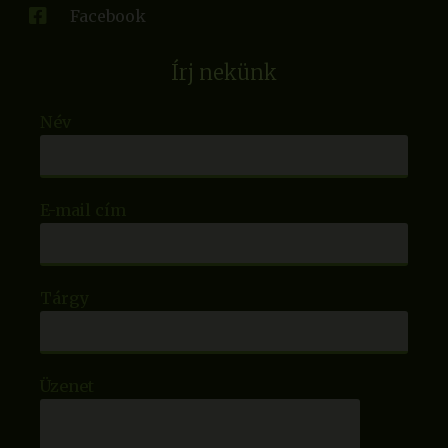
Facebook
Írj nekünk
Név
E-mail cím
Tárgy
Üzenet