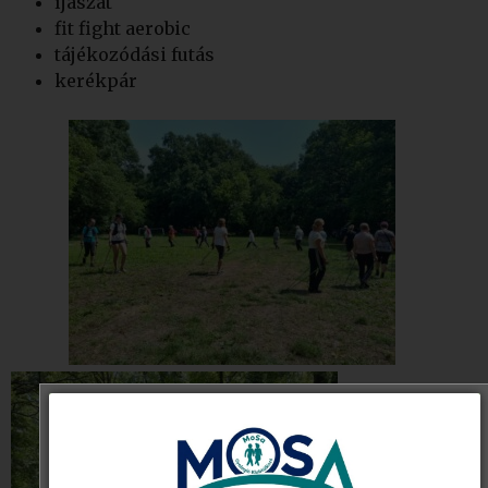
íjászat
fit fight aerobic
tájékozódási futás
kerékpár