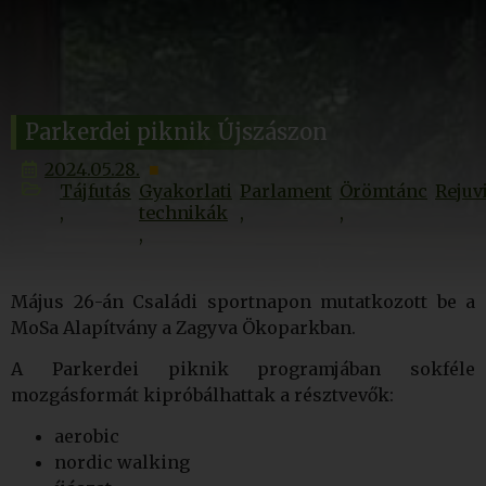
Parkerdei piknik Újszászon
2024.05.28.
Tájfutás
Gyakorlati
Parlament
Örömtánc
Rejuv
technikák
Május 26-án Családi sportnapon mutatkozott be a
MoSa Alapítvány a Zagyva Ökoparkban.
A Parkerdei piknik programjában sokféle
mozgásformát kipróbálhattak a résztvevők:
aerobic
nordic walking