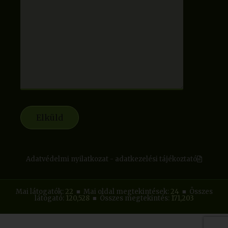
Adatvédelmi nyilatkozat - adatkezelési tájékoztató
Mai látogatók:
22
■ Mai oldal megtekintések:
24
■ Összes
látogató:
120,528
■ Összes megtekintés:
171,203