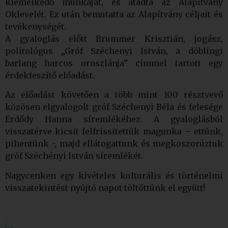
kiemelkedő munkáját, és átadta az Alapítvány
Oklevelét. Ez után bemutatta az Alapítvány céljait és
tevékenységét.
A gyaloglás előtt Brummer Krisztián, jogász,
politológus „Gróf Széchenyi István, a döblingi
barlang harcos oroszlánja” címmel tartott egy
érdekfeszítő előadást.
Az előadást követően a több mint 100 résztvevő
közösen elgyalogolt gróf Széchenyi Béla és felesége
Erdődy Hanna síremlékéhez. A gyaloglásból
visszatérve kicsit felfrissítettük magunka – ettünk,
pihentünk -, majd ellátogattunk és megkoszorúztuk
gróf Széchényi István síremlékét.
Nagycenken egy kivételes kulturális és történelmi
visszatekintést nyújtó napot töltöttünk el együtt!