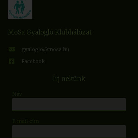
MoSa Gyalogló Klubhálózat
gyaloglo@mosa.hu
Facebook
Írj nekünk
Név
E-mail cím