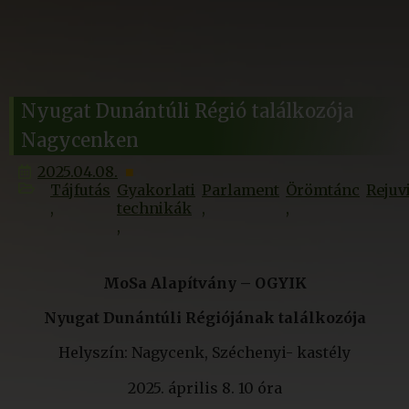
Nyugat Dunántúli Régió találkozója
Nagycenken
2025.04.08.
Tájfutás
Gyakorlati
Parlament
Örömtánc
Rejuv
technikák
MoSa Alapítvány – OGYIK
Nyugat Dunántúli Régiójának találkozója
Helyszín: Nagycenk, Széchenyi- kastély
2025. április 8. 10 óra