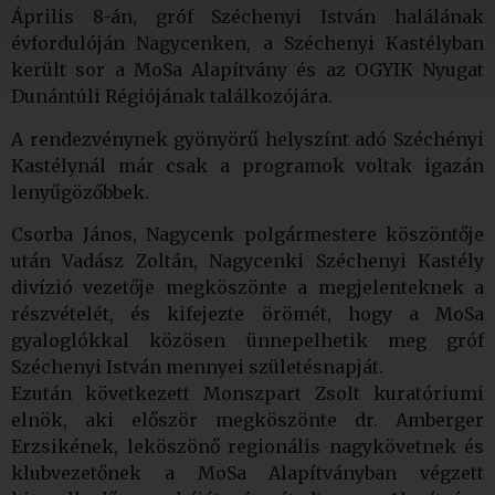
Április 8-án, gróf Széchenyi István halálának
évfordulóján Nagycenken, a Széchenyi Kastélyban
került sor a MoSa Alapítvány és az OGYIK Nyugat
Dunántúli Régiójának találkozójára.
A rendezvénynek gyönyörű helyszínt adó Széchényi
Kastélynál már csak a programok voltak igazán
lenyűgözőbbek.
Csorba János, Nagycenk polgármestere köszöntője
után Vadász Zoltán, Nagycenki Széchenyi Kastély
divízió vezetője megköszönte a megjelenteknek a
részvételét, és kifejezte örömét, hogy a MoSa
gyaloglókkal közösen ünnepelhetik meg gróf
Széchenyi István mennyei születésnapját.
Ezután következett Monszpart Zsolt kuratóriumi
elnök, aki először megköszönte dr. Amberger
Erzsikének, leköszönő regionális nagykövetnek és
klubvezetőnek a MoSa Alapítványban végzett