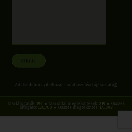
Adatvédelmi nyilatkozat - adatkezelési tájékoztató
Mai látogatók:
194
■ Mai oldal megtekintések:
219
■ Összes
látogató:
120,700
■ Összes megtekintés:
171,398