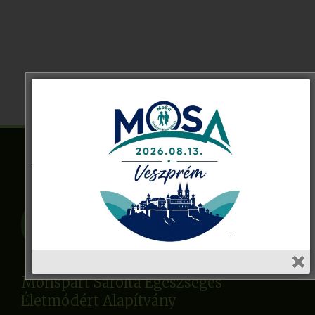
Monspart Sarolta Egészséges
Életmódért Alapítvány