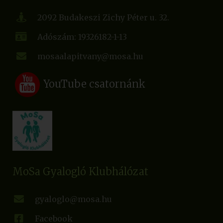
2092 Budakeszi Zichy Péter u. 32.
Adószám: 19326182-1-13
mosaalapitvany@mosa.hu
YouTube csatornánk
MoSa Gyalogló Klubhálózat
gyaloglo@mosa.hu
Facebook