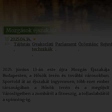
Mozgások éjszakája
2025.04.14.
Tájfutás
Gyakorlati
Parlament
Örömtánc
Rejuv
technikák
2025. június 13-án este újra Mozgás Éjszakája
Budapesten, a Hősök terén és további városokban.
Sportold át az éjszakát ingyenesen, több ezer ember
társaságában a Hősök terén és a megújult
Városligetben a zumbától a fitneszig, a tollaslabdától
a spinning-ig.