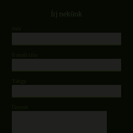
Írj nekünk
Név
E-mail cím
Tárgy
Üzenet