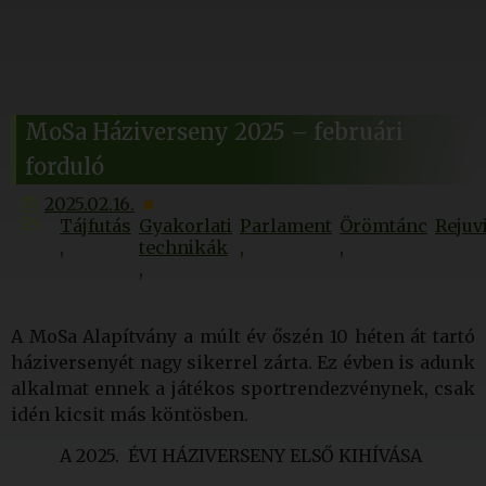
MoSa Háziverseny 2025 – februári
forduló
2025.02.16.
Tájfutás
Gyakorlati
Parlament
Örömtánc
Rejuv
technikák
A MoSa Alapítvány a múlt év őszén 10 héten át tartó
háziversenyét nagy sikerrel zárta. Ez évben is adunk
alkalmat ennek a játékos sportrendezvénynek, csak
idén kicsit más köntösben.
A 2025. ÉVI HÁZIVERSENY ELSŐ KIHÍVÁSA