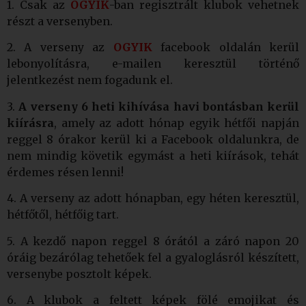
1. Csak az
OGYIK
-ban regisztrált klubok vehetnek
részt a versenyben.
2. A verseny az
OGYIK
facebook oldalán kerül
lebonyolításra, e-mailen keresztül történő
jelentkezést nem fogadunk el.
3.
A verseny 6 heti kihívása havi bontásban kerül
kiírásra
, amely az adott hónap egyik hétfői napján
reggel 8 órakor kerül ki a Facebook oldalunkra, de
nem mindig követik egymást a heti kiírások, tehát
érdemes résen lenni!
4. A verseny az adott hónapban, egy héten keresztül,
hétfőtől, hétfőig tart.
5. A kezdő napon reggel 8 órától a záró napon 20
óráig bezárólag tehetőek fel a gyaloglásról készített,
versenybe posztolt képek.
6. A klubok a feltett képek fölé emojikat és