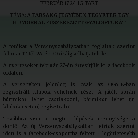
FEBRUÁR 17-24-IG TART
TÉMA:
A FARSANG JEGYÉBEN TEGYETEK EGY
HUMORRAL FŰSZEREZETT GYALOGTÚRÁT
A fotókat a Versenyszabályzatban foglaltak szerint
február 17-től 24-én 20 óráig adhatjátok le.
A nyerteseket február 27-én értesítjük ki a facebook
oldalon.
A versenyben jelenleg is csak az OGYIK-ban
regisztrált klubok vehetnek részt. A játék során
bármikor lehet csatlakozni, bármikor lehet (új
klubok esetén) regisztrálni.
Továbbra sem a megtett lépések mennyisége a
döntő. Az új Versenyszabályzatban leírtak szerint
idén is a facebook-csoportba feltett 3 legötletesebb