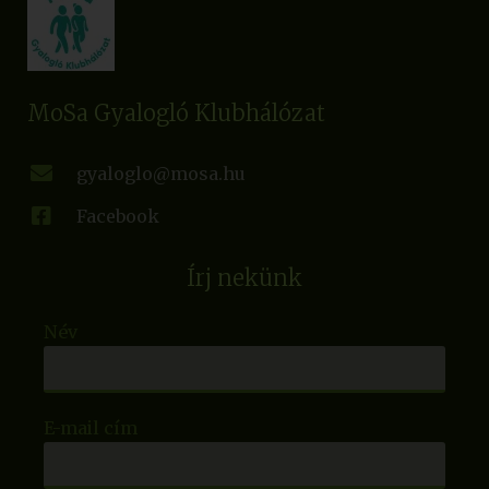
MoSa Gyalogló Klubhálózat
gyaloglo@mosa.hu
Facebook
Írj nekünk
Név
E-mail cím