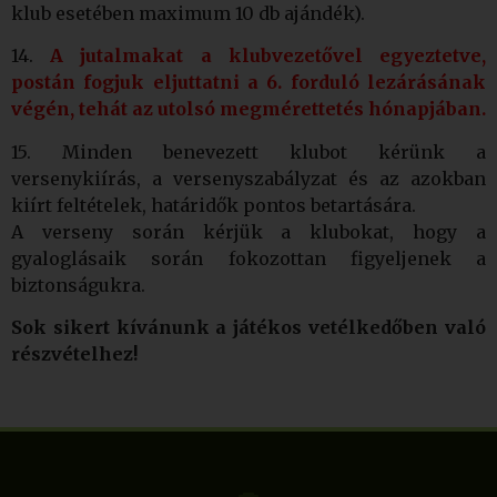
klub esetében maximum 10 db ajándék).
14.
A jutalmakat a klubvezetővel egyeztetve,
postán fogjuk eljuttatni a 6. forduló lezárásának
végén, tehát az utolsó megmérettetés hónapjában.
15. Minden benevezett klubot kérünk a
versenykiírás, a versenyszabályzat és az azokban
kiírt feltételek, határidők pontos betartására.
A verseny során kérjük a klubokat, hogy a
gyaloglásaik során fokozottan figyeljenek a
biztonságukra.
Sok sikert kívánunk a játékos vetélkedőben való
részvételhez!