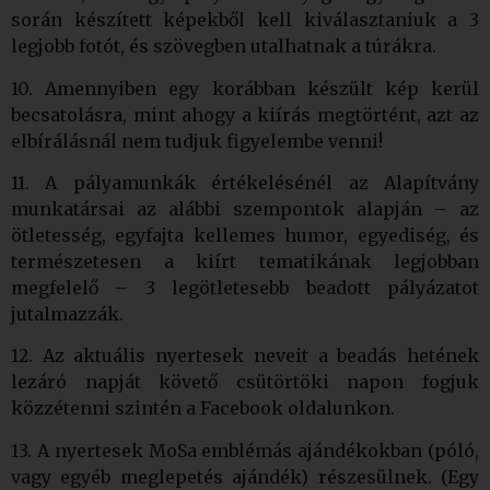
során készített képekből kell kiválasztaniuk a 3
legjobb fotót, és szövegben utalhatnak a túrákra.
10. Amennyiben egy korábban készült kép kerül
becsatolásra, mint ahogy a kiírás megtörtént, azt az
elbírálásnál nem tudjuk figyelembe venni!
11. A pályamunkák értékelésénél az Alapítvány
munkatársai az alábbi szempontok alapján – az
ötletesség, egyfajta kellemes humor, egyediség, és
természetesen a kiírt tematikának legjobban
megfelelő – 3 legötletesebb beadott pályázatot
jutalmazzák.
12. Az aktuális nyertesek neveit a beadás hetének
lezáró napját követő csütörtöki napon fogjuk
közzétenni szintén a Facebook oldalunkon.
13. A nyertesek MoSa emblémás ajándékokban (póló,
vagy egyéb meglepetés ajándék) részesülnek. (Egy