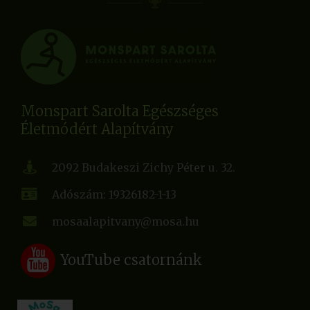
Monspart Sarolta Egészséges
Életmódért Alapítvány
2092 Budakeszi Zichy Péter u. 32.
Adószám: 19326182-1-13
mosaalapitvany@mosa.hu
YouTube csatornánk