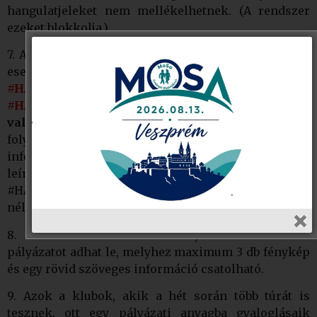
hangulatjeleket nem mellékelhetnek. (A rendszer
ezeket blokkolja.)
7. A képek fölé a következő szöveget kérjük minden
esetben megjeleníteni: pl:
#HÁZIVERSENY2025február,
#HÁZIVERSENY2025március, és így tovább
,
valamint a klub és a klubvezető nevét
. Ezután
folyamatosan írhatóak a képpel kapcsolatos további
információk. (Helyszín, jelenlévők, események
leírása stb.) Nagyon fontos: pl. a
#HÁZIVERSENY2025február szóösszetételt szóköz
nélkül kell megjeleníteni!
8. Minden klub a heti verseny során csak 1 db
pályázatot adhat le, melyhez maximum 3 db fénykép
és egy rövid szöveges információ csatolható.
9. Azok a klubok, akik a hét során több túrát is
tesznek, ott egy pályázati anyagba gyaloglásaik