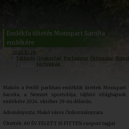
Emlékfa ültetés Monspart Sarolta
emlékére
2024.10.29.
Tájfutás
Gyakorlati
Parlament
Örömtánc
Rejuv
technikák
Makón a Petőfi parkban emlékfát ütettek Monspart
Sarolta, a Nemzet sportolója, tájfutó világbajnok
emlékére 2024. október 29-én délután.
Adományozta: Makó város Önkormányzata
Ültették: 60 ÉV FELETT IS FITTEN csoport tagjai