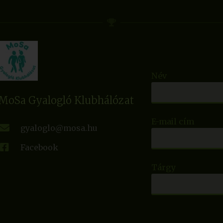
Név
MoSa Gyalogló Klubhálózat
E-mail cím
gyaloglo@mosa.hu
Facebook
Tárgy