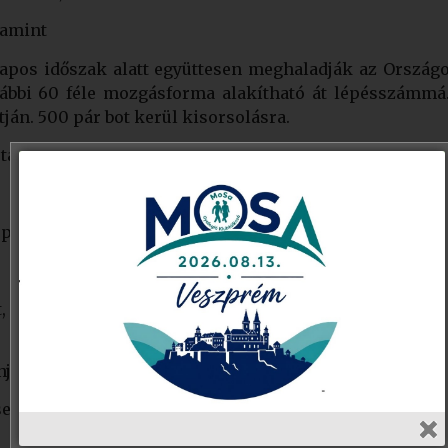
alamint
ónapos időszak alatt együttesen meghaladják az Orszá
ovábbi 60 féle mozgásforma alakítható át lépésszámmá
ján. 500 pár bot kerül kisorsolásra.
i tanácsokkal segítünk:
pp store vagy Play Áruház)
és kéri, hogy az általa vezetett gyalogló klubot vegyék
njukra és regisztrálnak
 Mozgalom felirat alatt a szürke „Főoldalon” gombbal