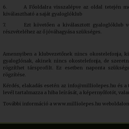
6. A Főoldalra visszalépve az oldal tetején meg
kiválasztható a saját gyaloglóklub
7. Ezt követően a kiválasztott gyaloglóklub vezet
részvételéhez az ő jóváhagyása szükséges.
Amennyiben a klubvezetőnek nincs okostelefonja, kij
gyaloglónak, akinek nincs okostelefonja, de szeretn
rögzíthet társprofilt. Ez esetben naponta szüks
rögzítése.
Kérdés, elakadás esetén az info@milliolepes.hu és a 
levél tartalmazza a hiba leírását, a képernyőfotót, val
További információ a www.milliolepes.hu weboldalon