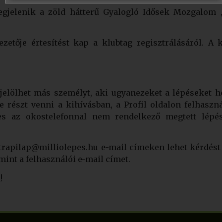
jelenik a zöld hátterű Gyalogló Idősek Mozgalom 
ője értesítést kap a klubtag regisztrálásáról. A k
elölhet más személyt, aki ugyanezeket a lépéseket he
e részt venni a kihívásban, a Profil oldalon felhaszn
éges az okostelefonnal nem rendelkező megtett lép
trapilap@milliolepes.hu e-mail címeken lehet kérdést 
amint a felhasználói e-mail címet.
!