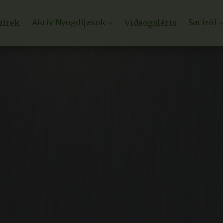
Aktív Nyugdíjasok
Saciról
Hírek
Videogaléria