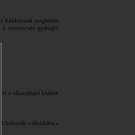
gos Kékkörnek megfelelő
. A szerencsés gyalogló
 fel a választható klubok
 helyezik a főoldalra a