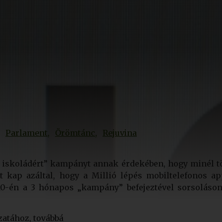
Parlament
Örömtánc
Rejuvina
az iskoládért” kampányt annak érdekében, hogy minél 
 kap azáltal, hogy a Millió lépés mobiltelefonos app
0-én a 3 hónapos „kampány” befejeztével sorsoláson
zatához, továbbá