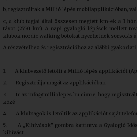
b, regisztráltak a Millió lépés mobilapplikációban, v
c, a klub tagjai által összesen megtett km-ek a 3 h
távot (2550 km). A napi gyalogló lépések mellett t
klubok nordic walking botokat nyerhetnek sorsolás út
A részvételhez és regisztrációhoz az alábbi gyakorlat
1. A klubvezető letölti a Millió lépés applikációt (A
2. Regisztrálja magát az applikációban
3. Ír az info@milliolepes.hu címre, hogy regisztrált, 
közé
4. A klubtagok is letöltik az applikációt saját telefo
5. A „Kihívások” gombra kattintva a Gyalogló Idősek
kihívást