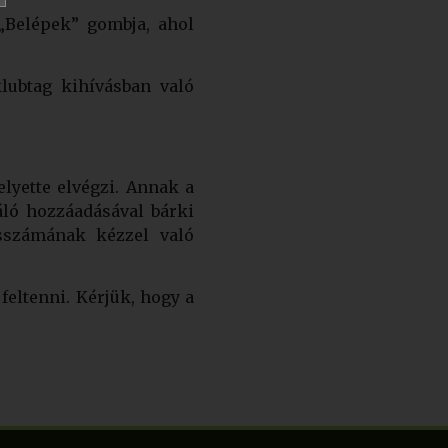
„Belépek” gombja, ahol
lubtag kihívásban való
lyette elvégzi. Annak a
áló hozzáadásával bárki
ésszámának kézzel való
feltenni. Kérjük, hogy a