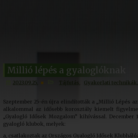
Millió lépés a gyaloglóknak
2023.09.25.
Tájfutás
Gyakorlati technikák
Szeptember 25-én újra elindították a „Millió Lépés 
alkalommal az idősebb korosztály kiemelt figyelmet
„Gyalogló Idősek Mozgalom” kihívással. December 1
gyalogló klubok, melyek:
a, csatlakoztak az Országos Gyalogló Idősek Klubháló