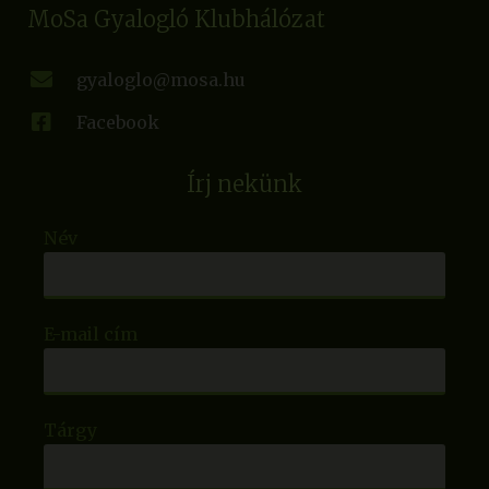
MoSa Gyalogló Klubhálózat
gyaloglo@mosa.hu
Facebook
Írj nekünk
Név
E-mail cím
Tárgy