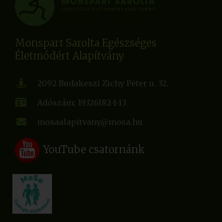
Monspart Sarolta Egészséges
Életmódért Alapítvány
2092 Budakeszi Zichy Péter u. 32.
Adószám: 19326182-1-13
mosaalapitvany@mosa.hu
YouTube csatornánk