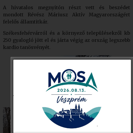
A hivatalos megnyitón részt vett és beszédet
mondott Révész Máriusz Aktív Magyarországért
felelős államtitkár.
Székesfehérvárról és a környező településekről kb
250 gyalogló jött el és járta végig az ország legszebb
kardio tanösvényét.