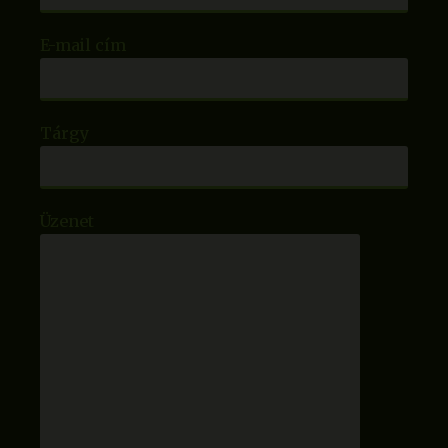
E-mail cím
Tárgy
Üzenet