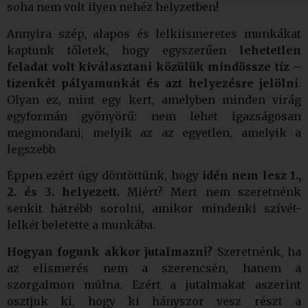
soha nem volt ilyen nehéz helyzetben!
Annyira szép, alapos és lelkiismeretes munkákat
kaptunk tőletek, hogy egyszerűen
lehetetlen
feladat volt kiválasztani közülük mindössze tíz –
tizenkét pályamunkát és azt helyezésre jelölni
.
Olyan ez, mint egy kert, amelyben minden virág
egyformán gyönyörű: nem lehet igazságosan
megmondani, melyik az az egyetlen, amelyik a
legszebb.
Éppen ezért úgy döntöttünk, hogy
idén nem lesz 1.,
2. és 3. helyezett.
Miért? Mert nem szeretnénk
senkit hátrébb sorolni, amikor mindenki szívét-
lelkét beletette a munkába.
Hogyan fogunk akkor jutalmazni?
Szeretnénk, ha
az elismerés nem a szerencsén, hanem a
szorgalmon múlna. Ezért a jutalmakat aszerint
osztjuk ki, hogy ki hányszor vesz részt a