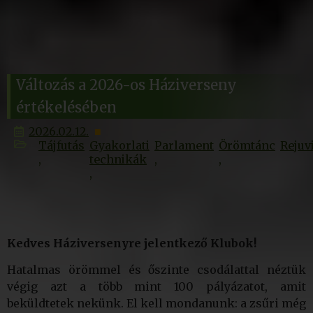
Változás a 2026-os Háziverseny
értékelésében
2026.02.12.
Tájfutás
Gyakorlati
Parlament
Örömtánc
Rejuv
technikák
Kedves Háziversenyre jelentkező Klubok!
Hatalmas örömmel és őszinte csodálattal néztük
végig azt a több mint 100 pályázatot, amit
beküldtetek nekünk. El kell mondanunk: a zsűri még