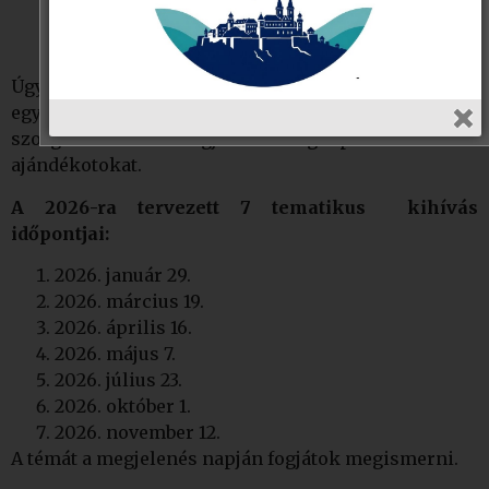
sikeresen teljesítő klubok.
Úgy gondoljuk, hogy ez így a legigazságosabb: nem
egymással kell versenyeznetek, hanem a saját
szorgalmatokért fogjátok megkapni a méltó
ajándékotokat.
A 2026-ra tervezett 7 tematikus kihívás
időpontjai:
2026. január 29.
2026. március 19.
2026. április 16.
2026. május 7.
2026. július 23.
2026. október 1.
2026. november 12.
A témát a megjelenés napján fogjátok megismerni.