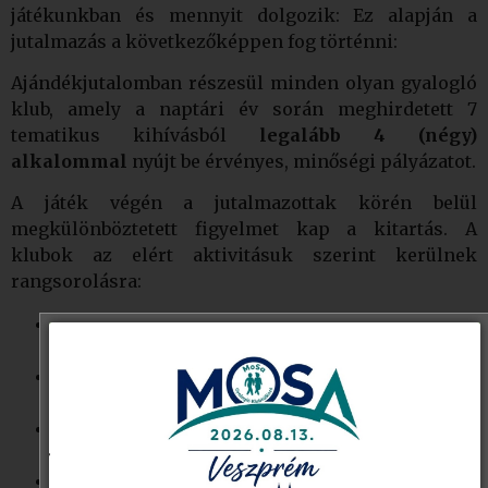
játékunkban és mennyit dolgozik: Ez alapján a
jutalmazás a következőképpen fog történni:
Ajándékjutalomban részesül minden olyan gyalogló
klub, amely a naptári év során meghirdetett 7
tematikus kihívásból
legalább 4 (négy)
alkalommal
nyújt be érvényes, minőségi pályázatot.
A játék végén a jutalmazottak körén belül
megkülönböztetett figyelmet kap a kitartás. A
klubok az elért aktivitásuk szerint kerülnek
rangsorolásra:
Bronz fokozat:
4 érvényes pályázatot benyújtó
klubok.
Ezüst fokozat:
5 érvényes pályázatot benyújtó
klubok.
Arany fokozat:
6 érvényes pályázatot benyújtó
klubok.
Gyémánt (Főkihívó) fokozat:
Mind a 7 kihívást