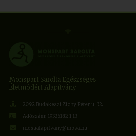
Monspart Sarolta Egészséges
Életmódért Alapítvány
2092 Budakeszi Zichy Péter u. 32.
Adószám: 19326182-1-13
mosaalapitvany@mosa.hu