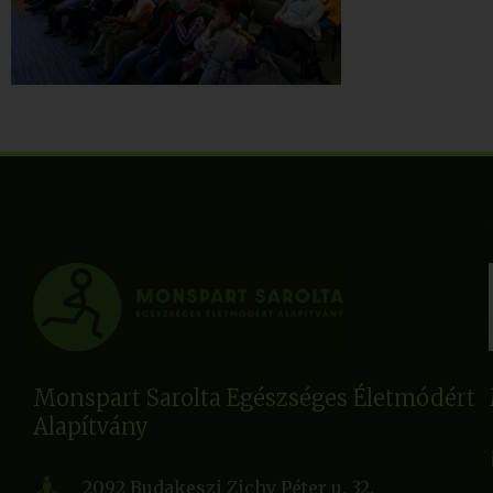
Monspart Sarolta Egészséges Életmódért
Alapítvány
2092 Budakeszi Zichy Péter u. 32.