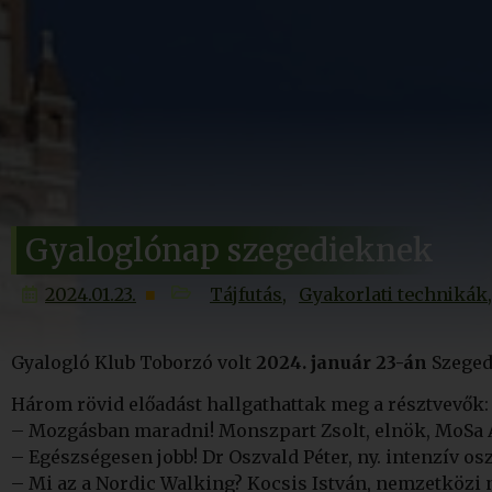
Gyaloglónap szegedieknek
2024.01.23.
Tájfutás
Gyakorlati technikák
Gyalogló Klub Toborzó volt
2024. január 23-án
Szegede
Három rövid előadást hallgathattak meg a résztvevők:
– Mozgásban maradni! Monszpart Zsolt, elnök, MoSa 
– Egészségesen jobb! Dr Oszvald Péter, ny. intenzív os
– Mi az a Nordic Walking? Kocsis István, nemzetközi 