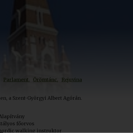
Parlament
Örömtánc
Rejuvina
n, a Szent-Györgyi Albert Agórán.
Alapítvány
ztályos főorvos
nordic walking instruktor