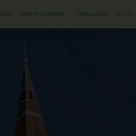
Aktív Nyugdíjasok
Saciról
Hírek
Videogaléria