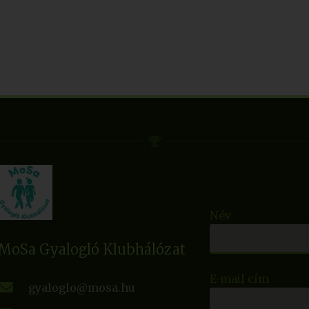
Név
MoSa Gyalogló Klubhálózat
E-mail cím
gyaloglo@mosa.hu