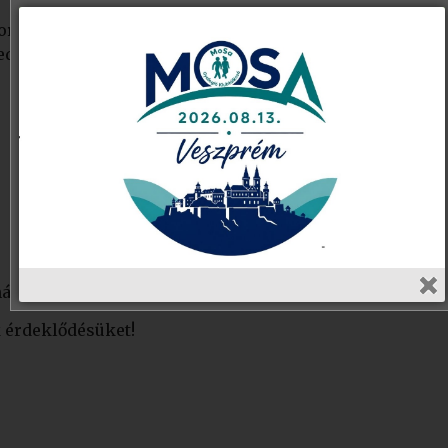
sor, melynek témája: Már holnap kezdj el mozogni!
edző, Ádándi-Kiss Gyula úszó edző, Kocsis István nord
nár
 érdeklődésüket!