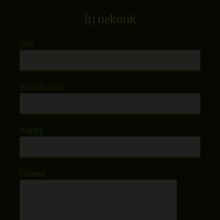
Írj nekünk
Név
E-mail cím
Tárgy
Üzenet