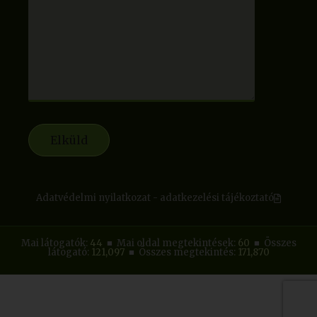
Adatvédelmi nyilatkozat - adatkezelési tájékoztató
Mai látogatók:
44
■ Mai oldal megtekintések:
60
■ Összes
látogató:
121,097
■ Összes megtekintés:
171,870