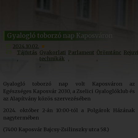
Gyalogló toborzó nap Kaposváron
2024.10.02.
Tájfutás
Gyakorlati
Parlament
Örömtánc
Rejuv
technikák
Gyalogló toborzó nap volt Kaposváron az
Egészséges Kaposvár 2030, a Zselici Gyaloglóklub és
az Alapítvány közös szervezésében
2024. október 2-án 10:00-tól a Polgárok Házának
nagytermében
(7400 Kaposvár Bajcsy-Zsilinszky utca 58.)