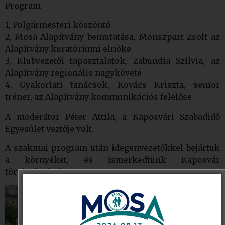
Program
1, Polgármesteri köszöntő
2, Mosa Alapítvány bemutatása, Monszpart Zsolt az
Alapítvány kuratóriumi elnöke
3, Klubvezetői tapasztalatok, Zabundia Szilvia, az
Alapítvány regionális nagykövete
4, Gyakorlati tanácsok, Kovács Kriszta, senior
tréner, az Alapítvány kommunikációs felelőse
A moderátor Péter Attila, a Kaposvári Szabadidő
Egyesület veztője volt.
A szakmai program után idegenvezetőkkel bejártuk
a környéket, és ismerkedtünk Kaposvár
történelmével.