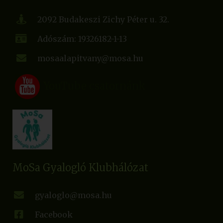
2092 Budakeszi Zichy Péter u. 32.
Adószám: 19326182-1-13
mosaalapitvany@mosa.hu
YouTube csatornánk
MoSa Gyalogló Klubhálózat
gyaloglo@mosa.hu
Facebook