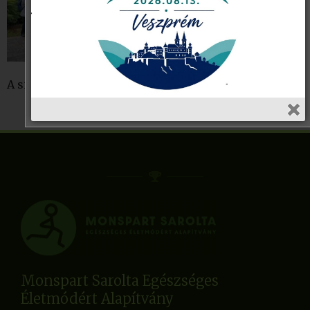
A sikeres toborzónap szendvics-ebéddel zárult.
Monspart Sarolta Egészséges
Életmódért Alapítvány