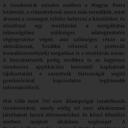
A Gondosórát minden esetben a Magyar Posta
kézbesíti, a címzetteknek nincs más teendőjük, mint
átvenni a csomagot, töltőre helyezni a készüléket, és
elindítani egy teszthívást a szolgáltatás
teljességéhez szükséges adategyeztetés
véglegesítése végett, ami szükséges része az
aktiválásnak, Továbbá célszerű a preferált
kontaktszemély(ek) megadása is a teszthívás során.
A hozzátartozók pedig továbbra is az ingyenes
Gondosóra applikáción keresztül kaphatnak
tájékoztatást a szeretteik biztonságát segítő
gondosórával kapcsolatos legfrissebb
információkról.
Már több mint 750 ezer állampolgár rendelkezik
Gondosórával, amely eddig 40 ezer alkalommal
járulhatott hozzá életmentéshez és közel félmillió
esetben nyújtott általános segítséget. A