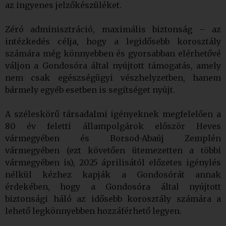
az ingyenes jelzőkészüléket.
Zéró adminisztráció, maximális biztonság – az
intézkedés célja, hogy a legidősebb korosztály
számára még könnyebben és gyorsabban elérhetővé
váljon a Gondosóra által nyújtott támogatás, amely
nem csak egészségügyi vészhelyzetben, hanem
bármely egyéb esetben is segítséget nyújt.
A széleskörű társadalmi igényeknek megfelelően a
80 év feletti állampolgárok először Heves
vármegyében és Borsod-Abaúj Zemplén
vármegyében (ezt követően ütemezetten a többi
vármegyében is), 2025 áprilisától előzetes igénylés
nélkül kézhez kapják a Gondosórát annak
érdekében, hogy a Gondosóra által nyújtott
biztonsági háló az idősebb korosztály számára a
lehető legkönnyebben hozzáférhető legyen.