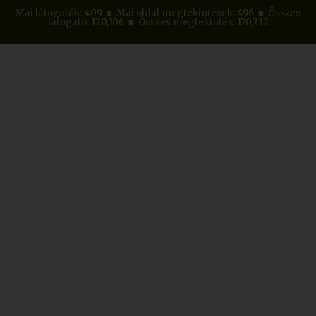
Mai látogatók:
409
■ Mai oldal megtekintések:
496
■ Összes
látogató:
120,106
■ Összes megtekintés:
170,732