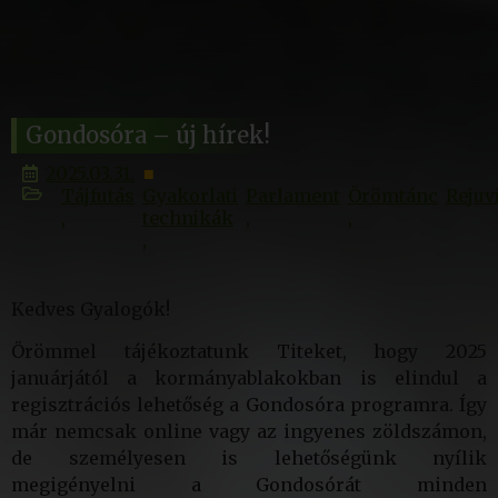
Gondosóra – új hírek!
2025.03.31.
Tájfutás
Gyakorlati
Parlament
Örömtánc
Rejuv
technikák
Kedves Gyalogók!
Örömmel tájékoztatunk Titeket, hogy 2025
januárjától a kormányablakokban is elindul a
regisztrációs lehetőség a Gondosóra programra. Így
már nemcsak online vagy az ingyenes zöldszámon,
de személyesen is lehetőségünk nyílik
megigényelni a Gondosórát minden