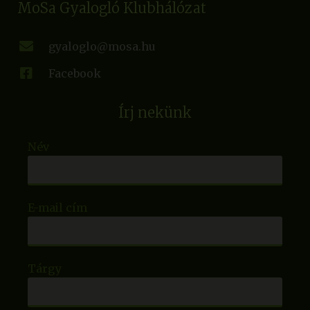
MoSa Gyalogló Klubhálózat
gyaloglo@mosa.hu
Facebook
Írj nekünk
Név
E-mail cím
Tárgy