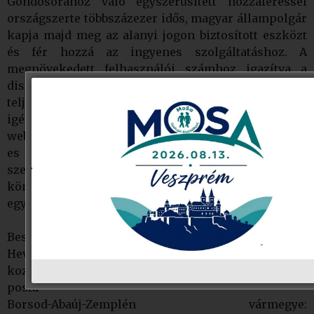
Gondosórához való egyszerűsített hozzáféréssel
országszerte többszázezer idős, magyar állampolgár
kapja majd meg az alanyi jogon biztosított eszközt
és fér hozzá az ingyenes szolgáltatáshoz. A
megnövekedett felhasználói számhoz igazítva a
diszpécserközpont működése továbbra is
teljeskörűen biztosított. A regisztráció útján történő
igénylés továbbra is elérhető online, a gondosora.hu
weboldalon, az ingyenesen hívható, 0680 80 40 50-
es zöldszámon, papír alapon postai úton,
személyesen a kormányablakokban, a
könyvtárakban és számos gyógyszertárban
egyaránt.
Beszámoló és részletes tájékoztatás a bejelentésről:
Heves vármegye: https://www.heol.hu/helyi-
kozelet/2025/03/gondosora-heves-varmegye-magyar-
posta
Borsod-Abaúj-Zemplén vármegye: