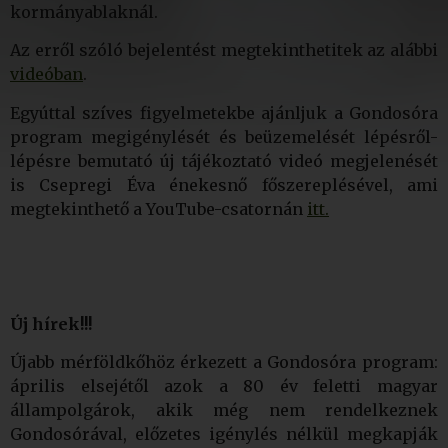
kormányablaknál.
Az erről szóló bejelentést megtekinthetitek az alábbi
videóban
.
Egyúttal szíves figyelmetekbe ajánljuk a Gondosóra
program megigénylését és beüzemelését lépésről-
lépésre bemutató új tájékoztató videó megjelenését
is Csepregi Éva énekesnő főszereplésével, ami
megtekinthető a YouTube-csatornán
itt.
Új hírek!!!
Újabb mérföldkőhöz érkezett a Gondosóra program:
április elsejétől azok a 80 év feletti magyar
állampolgárok, akik még nem rendelkeznek
Gondosórával, előzetes igénylés nélkül megkapják