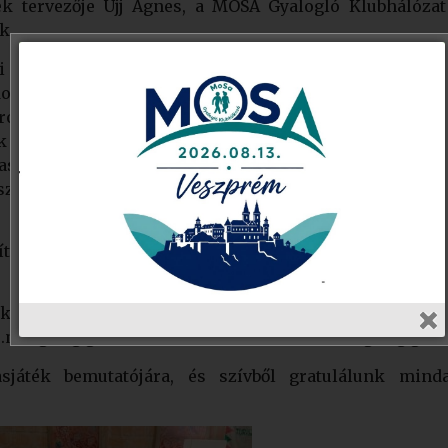
nek tervezője Ujj Ágnes, a MOSA Gyalogló Klubhálóza
k.
ti és kulturális értékeinek bemutatása élményszerű, já
ombságot öleli fel, hanem ennek egy kisebb területét: 
t terület került fel a táblára. A táblán egyedi tervezésű
 megválaszolásával, kérdés-kártyák segítségével lehet, 
asabb, 344,2 méteres pontjára. A kérdések – a honisme
zetjárás szabályait is felölelik. A játékból a térsé
ítás, hanem ösztönzés is a játék helyszíneinek felke
knak szánják iskolák, könyvtárak részére, de meg is
info.margita@gmail.comcímről](mailto:info.margita@gma
játék bemutatójára, és szívből gratulálunk mind