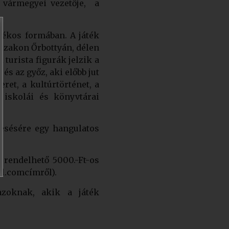
t vármegyei vezetője, a
tékos formában. A játék
északon Őrbottyán, délen
 turista figurák jelzik a
és az győz, aki előbb jut
ret, a kultúrtörténet, a
g iskolái és könyvtárai
resésére egy hangulatos
 rendelhető 5000.-Ft-os
il.comcímről).
azoknak, akik a játék