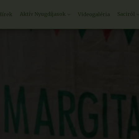
Aktív Nyugdíjasok
Saciról
Hírek
Videogaléria