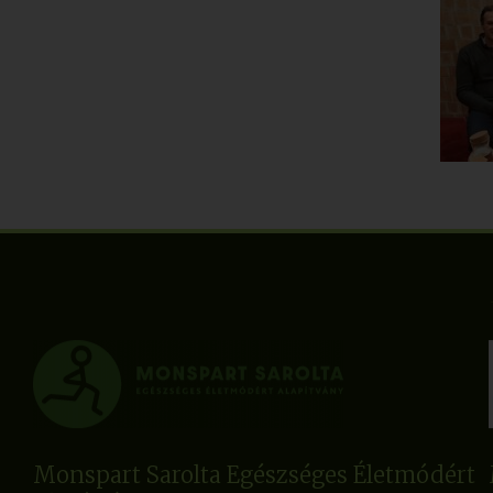
Monspart Sarolta Egészséges Életmódért