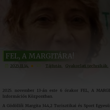
FEL, A MARGITÁRA!
2025.11.14.
Tájfutás
Gyakorlati technikák
2025. november 13-án este 6 órakor FEL, A MARGI
Információs Központban.
A Gödöllői Margita 344,2 Turisztikai és Sport Egyesül