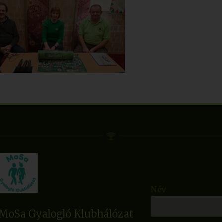
Név
MoSa Gyalogló Klubhálózat