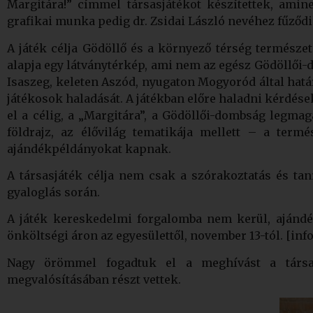
Margitára!” címmel társasjátékot készítettek, ami
grafikai munka pedig dr. Zsidai László nevéhez fűződi
A játék célja Gödöllő és a környező térség természe
alapja egy látványtérkép, ami nem az egész Gödöllői-d
Isaszeg, keleten Aszód, nyugaton Mogyoród által határol
játékosok haladását. A játékban előre haladni kérdések
el a célig, a „Margitára”, a Gödöllői-dombság legmag
földrajz, az élővilág tematikája mellett – a termés
ajándékpéldányokat kapnak.
A társasjáték célja nem csak a szórakoztatás és tan
gyaloglás során.
A játék kereskedelmi forgalomba nem kerül, ajándé
önköltségi áron az egyesülettől, november 13-tól. [
Nagy örömmel fogadtuk el a meghívást a társas
megvalósításában részt vettek.