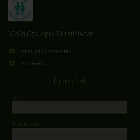
MoSa Gyalogló Klubhálózat
gyaloglo@mosa.hu
Facebook
Írj nekünk
Név
E-mail cím