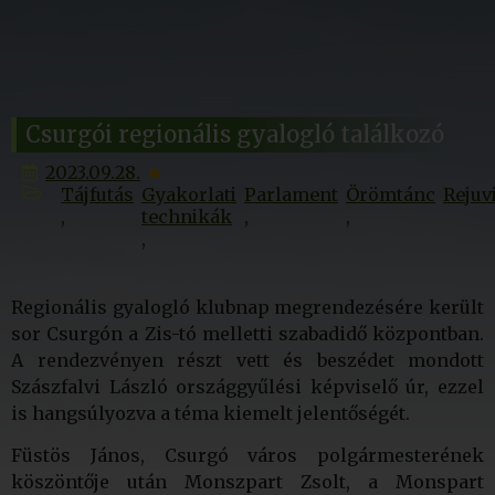
Csurgói regionális gyalogló találkozó
2023.09.28.
Tájfutás
Gyakorlati
Parlament
Örömtánc
Rejuv
technikák
Regionális gyalogló klubnap megrendezésére került
sor Csurgón a Zis-tó melletti szabadidő központban.
A rendezvényen részt vett és beszédet mondott
Szászfalvi László országgyűlési képviselő úr, ezzel
is hangsúlyozva a téma kiemelt jelentőségét.
Füstös János, Csurgó város polgármesterének
köszöntője után Monszpart Zsolt, a Monspart