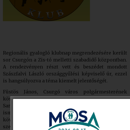
Regionális gyalogló klubnap megrendezésére került
sor Csurgón a Zis-tó melletti szabadidő központban.
A rendezvényen részt vett és beszédet mondott
Szászfalvi László országgyűlési képviselő úr, ezzel
is hangsúlyozva a téma kiemelt jelentőségét.
Füstös János, Csurgó város polgármesterének
köszöntője után Monszpart Zsolt, a Monspart
Sarolta Egészséges Életmódért Alapítvány elnöke
ismertette az Alapítvány céljait és tevékenységét. Ezt
követően Zabundia Szilvia
„Gyaloglóklubok
szerveződésének ösztönzése” című
előadását