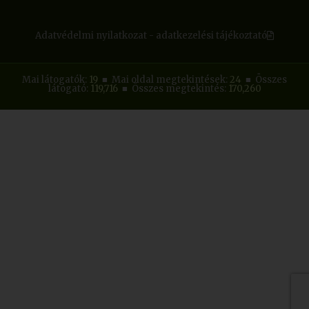
Adatvédelmi nyilatkozat - adatkezelési tájékoztató
Mai látogatók:
19
■ Mai oldal megtekintések:
24
■ Összes
látogató:
119,716
■ Összes megtekintés:
170,260