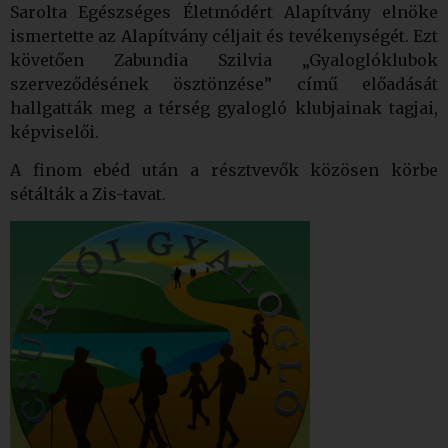
Sarolta Egészséges Életmódért Alapítvány elnöke
ismertette az Alapítvány céljait és tevékenységét. Ezt
követően Zabundia Szilvia „Gyaloglóklubok
szerveződésének ösztönzése” című előadását
hallgatták meg a térség gyalogló klubjainak tagjai,
képviselői.
A finom ebéd után a résztvevők közösen körbe
sétálták a Zis-tavat.