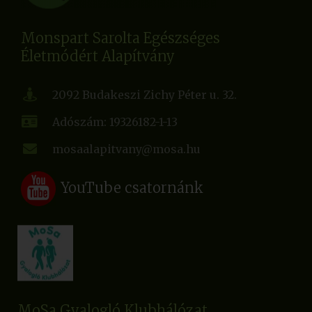
Monspart Sarolta Egészséges
Életmódért Alapítvány
2092 Budakeszi Zichy Péter u. 32.
Adószám: 19326182-1-13
mosaalapitvany@mosa.hu
YouTube csatornánk
MoSa Gyalogló Klubhálózat