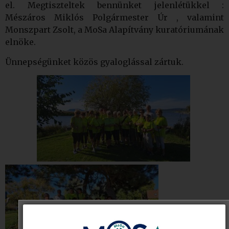
el. Megtiszteltek bennünket jelenlétükkel :
Mészáros Miklós Polgármester Úr , valamint
Monszpart Zsolt, a MoSa Alapítvány kuratóriumának
elnöke.
Ünnepségünket közös gyaloglással zártuk.