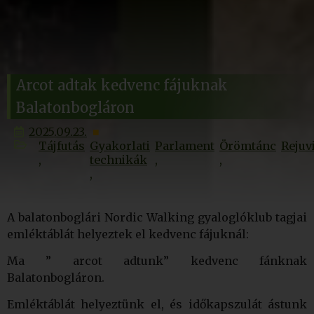
Arcot adtak kedvenc fájuknak
Balatonbogláron
2025.09.23.
Tájfutás
Gyakorlati
Parlament
Örömtánc
Rejuv
technikák
A balatonboglári Nordic Walking gyaloglóklub tagjai
emléktáblát helyeztek el kedvenc fájuknál:
Ma ” arcot adtunk” kedvenc fánknak
Balatonbogláron.
Emléktáblát helyeztünk el, és időkapszulát ástunk