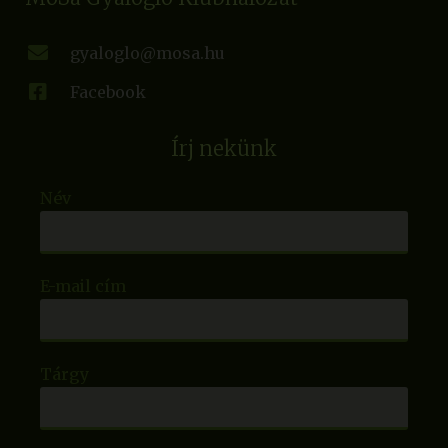
gyaloglo@mosa.hu
Facebook
Írj nekünk
Név
E-mail cím
Tárgy