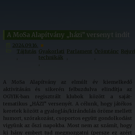
A MoSa Alapítvány „házi” versenyt indít
2024.09.16.
Tájfutás
Gyakorlati
Parlament
Örömtánc
Rejuv
technikák
A MoSa Alapítvány az elmúlt év kiemelkedő
aktivitásán és sikerén felbuzdulva elindítja az
OGYIK-ban regisztrált klubok között a saját-
tematikus „HÁZI” versenyét. A célunk, hogy játékos
keretek között a gyaloglás/kirándulás öröme mellett
humort, szórakozást, csoportos együtt gondolkodást
vigyünk az őszi napokba. Most nem az számít, hogy
ki hány embert tud megmozgatni (persze ez azért