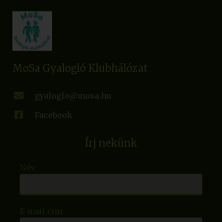
MoSa Gyalogló Klubhálózat
gyaloglo@mosa.hu
Facebook
Írj nekünk
Név
E-mail cím