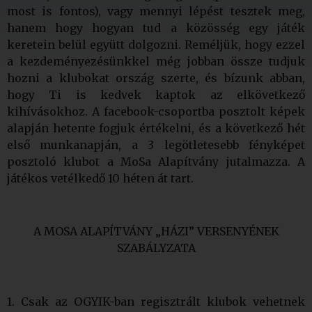
most is fontos), vagy mennyi lépést tesztek meg,
hanem hogy hogyan tud a közösség egy játék
keretein belül együtt dolgozni. Reméljük, hogy ezzel
a kezdeményezésünkkel még jobban össze tudjuk
hozni a klubokat ország szerte, és bízunk abban,
hogy Ti is kedvek kaptok az elkövetkező
kihívásokhoz. A facebook-csoportba posztolt képek
alapján hetente fogjuk értékelni, és a következő hét
első munkanapján, a 3 legötletesebb fényképet
posztoló klubot a MoSa Alapítvány jutalmazza. A
játékos vetélkedő 10 héten át tart.
A MOSA ALAPÍTVÁNY „HÁZI” VERSENYÉNEK
SZABÁLYZATA
1. Csak az OGYIK-ban regisztrált klubok vehetnek