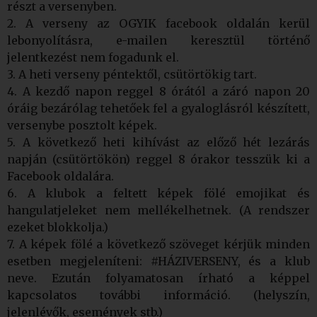
részt a versenyben.
2. A verseny az OGYIK facebook oldalán kerül
lebonyolításra, e-mailen keresztül történő
jelentkezést nem fogadunk el.
3. A heti verseny péntektől, csütörtökig tart.
4. A kezdő napon reggel 8 órától a záró napon 20
óráig bezárólag tehetőek fel a gyaloglásról készített,
versenybe posztolt képek.
5. A következő heti kihívást az előző hét lezárás
napján (csütörtökön) reggel 8 órakor tesszük ki a
Facebook oldalára.
6. A klubok a feltett képek fölé emojikat és
hangulatjeleket nem mellékelhetnek. (A rendszer
ezeket blokkolja.)
7. A képek fölé a következő szöveget kérjük minden
esetben megjeleníteni: #HÁZIVERSENY, és a klub
neve. Ezután folyamatosan írható a képpel
kapcsolatos további információ. (helyszín,
jelenlévők, események stb.)