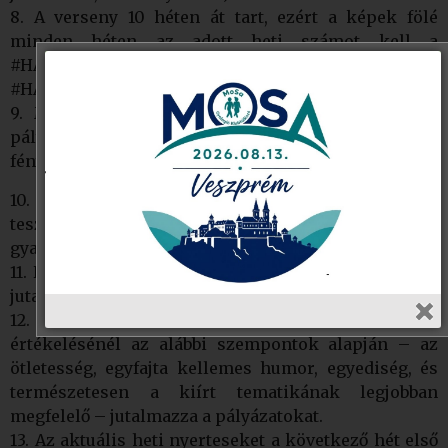
8. A verseny 10 héten át tart, ezért a képek fölé
minden héten az adott heti számot kell a
#HÁZIVERSENY mögé beírni: pl. #HÁZIVERSENY1,
#HÁZIVERSENY2, és így tovább.
9. Minden klub a heti verseny során csak 1 db
pályázatot adhat le, melyhez maximum 3 db
fényképet (lehetnek fotó montázsok is) csatolhat.
10. Azok a klubok, akik a hét során több túrát is
tesznek, ott egy pályázati anyagba összesűríthetik a
gyaloglásaik során készített legjobb fotóikat.
11. Hetenként a 3 legötletesebb beadott pályázat kap
jutalmat.
12. Az Alapítvány munkatársai a verseny
értékelésénél az alábbi szempontok alapján – az
ötletesség, egyfajta kellemes humor, egyediség, és
természetesen a kiírt tematikának legjobban
megfelelő – jutalmazza a pályázatokat.
13. Az aktuális heti nyerteseket a következő hét első