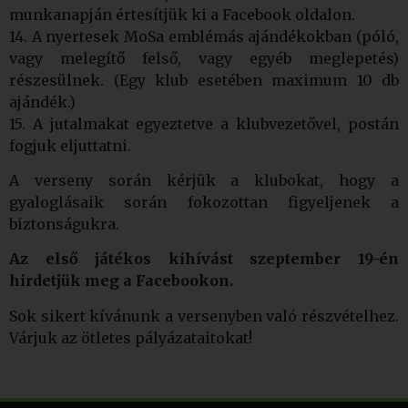
munkanapján értesítjük ki a Facebook oldalon.
14. A nyertesek MoSa emblémás ajándékokban (póló,
vagy melegítő felső, vagy egyéb meglepetés)
részesülnek. (Egy klub esetében maximum 10 db
ajándék.)
15. A jutalmakat egyeztetve a klubvezetővel, postán
fogjuk eljuttatni.
A verseny során kérjük a klubokat, hogy a
gyaloglásaik során fokozottan figyeljenek a
biztonságukra.
Az első játékos kihívást szeptember 19-én
hirdetjük meg a Facebookon.
Sok sikert kívánunk a versenyben való részvételhez.
Várjuk az ötletes pályázataitokat!