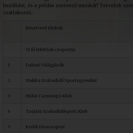
buzdítást, és a példás szervező munkát! Terveink sz
csatlakozni.
Résztvevő Klubok
51 fő felettiek csoportja
1
Dabasi Világjárók
2
Makka Szabadidő Sportegyesület
3
Hidai Cammogó Klub
4
Tarjáni Szabadidősport Klub
5
Keddi túracsoport