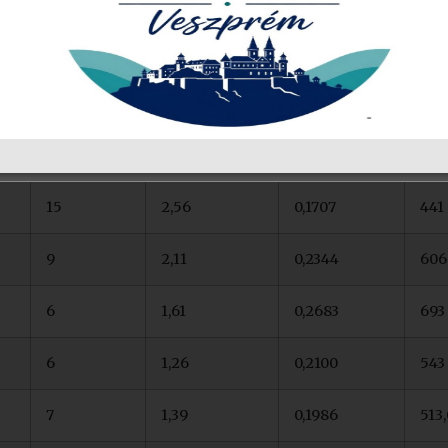
17
5,72
0,3365
869
14
3,44
0,2457
635
15
2,56
0,1707
441
9
2,11
0,2344
606
6
1,61
0,2683
693
6
1,26
0,2100
543
7
1,39
0,1986
513,