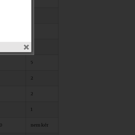
5
8
5
2
2
1
0
nem kér