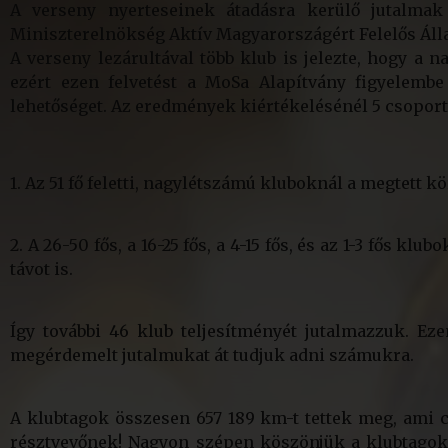
A verseny nyerteseinek átadásra kerülő jutalmak
Miniszterelnökség Aktív Magyarországért Felelős Áll
A verseny lezárultával több klub is jelezte, hogy a
ezért ezen felvetést a MoSa Alapítvány figyelembe
lehetőséget. Az eredmények kiértékelésénél 5 csoporto
1. Az 51 fő feletti, nagylétszámú kluboknál a megtett 
2. A 26-50 fős, a 16-25 fős, a 4-15 fős, és az 1-3 fős 
távot is.
Így további 46 klub teljesítményét jutalmazzuk. Ez
megérdemelt jutalmukat át tudjuk adni számukra.
A klubtagok összesen 657 189 km-t tettek meg, ami 
résztvevőnek! Nagyon szépen köszönjük a klubtagokn