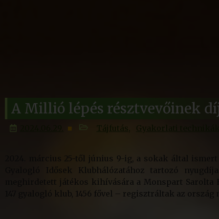
A Millió lépés résztvevőinek dí
2024.06.29.
Tájfutás
Gyakorlati techniká
2024. március 25-től június 9-ig, a sokak által isme
Gyalogló Idősek Klubhálózatához tartozó nyugdíj
meghirdetett játékos kihívására a Monspart Sarolta 
147 gyalogló klub, 1456 fővel – regisztráltak az orszá