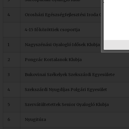
4
Orosházi Egészségfejlesztési Iroda Gyalogló Klub
4-15 fő közöttiek csoportja
1
Nagyszénási Gyalogló Idősek Klubja
2
Pongrác Kortalanok Klubja
3
Bukovinai Székelyek Szekszárdi Egyesülete
4
Szekszárdi Nyugdíjas Polgári Egyesület
5
Szervátültetettek Senior Gyalogló Klubja
6
Nyugitúra