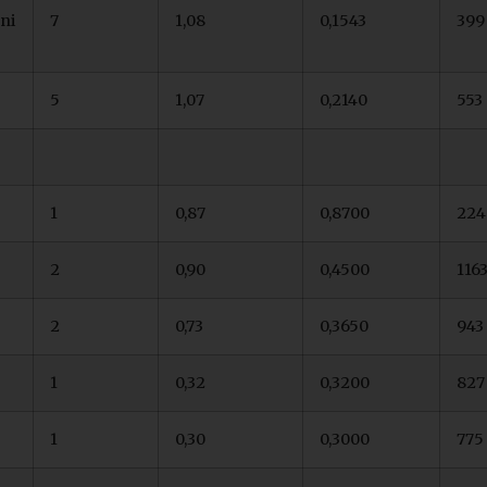
ni
7
1,08
0,1543
399
5
1,07
0,2140
553
1
0,87
0,8700
224
2
0,90
0,4500
116
2
0,73
0,3650
943
1
0,32
0,3200
827
1
0,30
0,3000
775