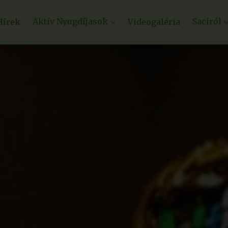
Aktív Nyugdíjasok
Saciról
Hírek
Videogaléria