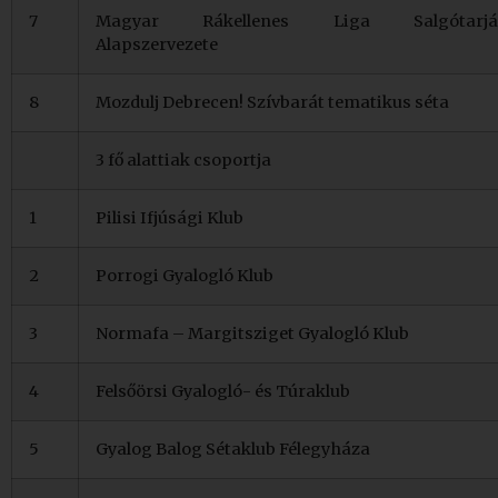
7
Magyar Rákellenes Liga Salgótarjá
Alapszervezete
8
Mozdulj Debrecen! Szívbarát tematikus séta
3 fő alattiak csoportja
1
Pilisi Ifjúsági Klub
2
Porrogi Gyalogló Klub
3
Normafa – Margitsziget Gyalogló Klub
4
Felsőörsi Gyalogló- és Túraklub
5
Gyalog Balog Sétaklub Félegyháza