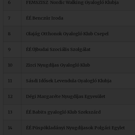
6
FEMSZISZ Nordic Walking Gyalogló Klubja
7
ÉÉ Benczúr Iroda
8
Olajág Otthonok Gyalogló Klub Csepel
9
ÉÉ Újbudai Szociális Szolgálat
10
Zirci Nyugdíjas Gyalogló Klub
11
Sásdi Idősek Levendula Gyalogló Klubja
12
Dégi Margaréte Nyugdíjas Egyesület
13
ÉÉ Babits gyalogló Klub Szekszárd
14
ÉÉ Püspökladányi Nyugdíjasok Polgári Egylet