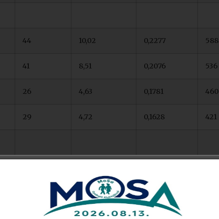
44
10,02
0,2277
588
41
8,51
0,2076
536
26
4,63
0,1781
460
29
4,72
0,1628
421
25
7,42
0,2968
767
21
6,09
0,2900
749
20
5,79
0,2895
748