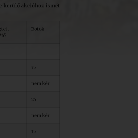
e kerülő akcióhoz ismét
tett
Botok
fő
35
nem kér
25
nem kér
15