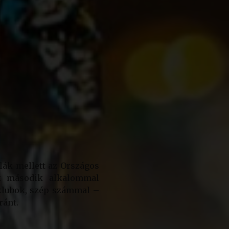
olák mellett az Országos
ak második alkalommal
sklubok, szép számmal –
ránt.