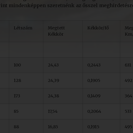
erint mindenképpen szeretnénk az ősszel meghirdetésr
Létszám
Megtett
Kékkör/fő
Meg
Kékkör
Km/
100
24,43
0,2443
631
128
24,39
0,1905
492
173
24,38
0,1409
364
85
17,54
0,2064
533
88
16,85
0,1915
495