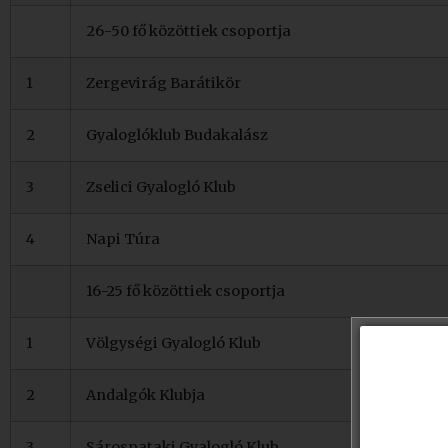
26-50 fő közöttiek csoportja
1
Zergevirág Barátikör
2
Gyaloglóklub Budakalász
3
Zselici Gyalogló Klub
4
Napi Túra
16-25 fő közöttiek csoportja
1
Völgységi Gyalogló Klub
2
Andalgók Klubja
3
Sárospataki Gyalogló Klub