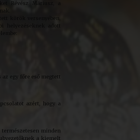
ket Révész Máriusz, a
nak.
tett körök versenyében,
bbi helyezéseknek adott
elembe:
s az egy főre eső megtett
pcsolatot azért, hogy a
és természetesen minden
lubvezetőknek a kiemelt