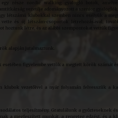
 egy része nordic walking gyalogló botok, amelye
amtitkárság vezetője adományozott a szenior gyaloglók
 nagy létszámú klubokkal szemben nincs esélyük a meg
 vette és új létszám-csoportok létrehozásával, tová
t hoztunk létre, és az alábbi szempontokat vettük figy
körök alapján jutalmaztunk.
klubok esetében figyelembe vettük a megtett körök számát é
en klubok vezetőivel a nyár folyamán felvesszük a ka
csodálatos teljesítmény. Gratulálunk a győzteseknek 
ak a megfeszített munkát, a rengeteg edzést, és a k