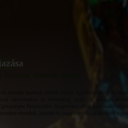
jazása
k
Parlament
Örömtánc
Rejuvina
rt és méltán kedvelt Millió Lépés applikációban az isk
asok versenyére is lehetőség nyílt. A szeniorokn
Egészséges Életmódért Alapítvány által patronált idő
g minden részéből, kisebb és nagyobb településekről egya