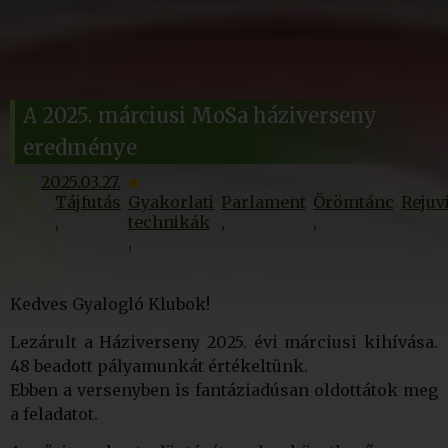
A 2025. márciusi MoSa háziverseny
eredménye
2025.03.27.
Tájfutás
Gyakorlati
Parlament
Örömtánc
Rejuv
technikák
Kedves Gyalogló Klubok!
Lezárult a Háziverseny 2025. évi márciusi kihívása.
48 beadott pályamunkát értékeltünk.
Ebben a versenyben is fantáziadúsan oldottátok meg
a feladatot.