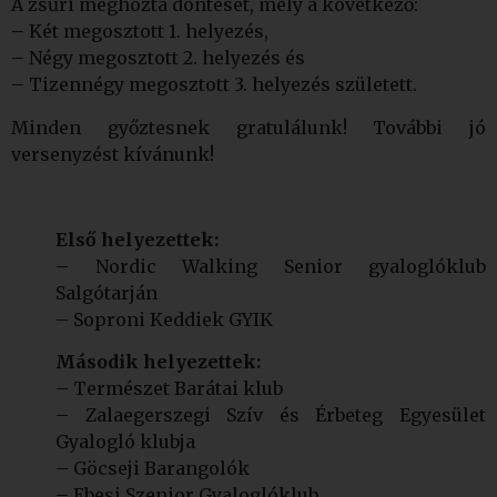
A zsűri meghozta döntését, mely a következő:
– Két megosztott 1. helyezés,
– Négy megosztott 2. helyezés és
– Tizennégy megosztott 3. helyezés született.
Minden győztesnek gratulálunk! További jó
versenyzést kívánunk!
Első helyezettek:
– Nordic Walking Senior gyaloglóklub
Salgótarján
– Soproni Keddiek GYIK
Második helyezettek:
– Természet Barátai klub
– Zalaegerszegi Szív és Érbeteg Egyesület
Gyalogló klubja
– Göcseji Barangolók
– Ebesi Szenior Gyaloglóklub