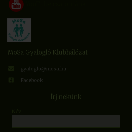
YouTube csatornánk
MoSa Gyalogló Klubhálózat
gyaloglo@mosa.hu
Facebook
Írj nekünk
Név