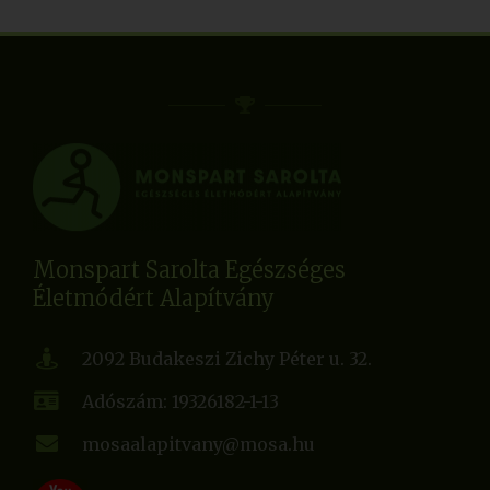
Monspart Sarolta Egészséges
Életmódért Alapítvány
2092 Budakeszi Zichy Péter u. 32.
Adószám: 19326182-1-13
mosaalapitvany@mosa.hu