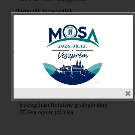
Harmadik helyezettek:
– Bölcs Bandukolók
– Fonyódi Menő Nagyik gyalogló csoportja
– Szuper Nagyik Kazár
– Dabasi Világjárók
– Kacagó Nordik Csoport
– Várdombi csavargók,
– Bányavárosi Gyalogkakukk
– Vidám Botozók – Bodajk
– Kazár Örökifjak
– Keddi kujtorgók
– Bukovinai Székelyek
– Győrújbaráti nyugdíjas klub
– Nyíregyházi Holdfény gyalogló klub
– ÉÉ Gyalogolni jó! Ajka