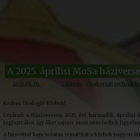
A 2025. áprilisi MoSa háziver
2025.04.30.
Tájfutás
Gyakorlati technikák
Kedves Gyalogló Klubok!
Lezárult a Háziverseny 2025. évi harmadik, áprilisi
regisztrálva, így őket sajnos most nem tudtuk figyele
A húsvéttal kapcsolatos tematikát a klubok nagyon öt