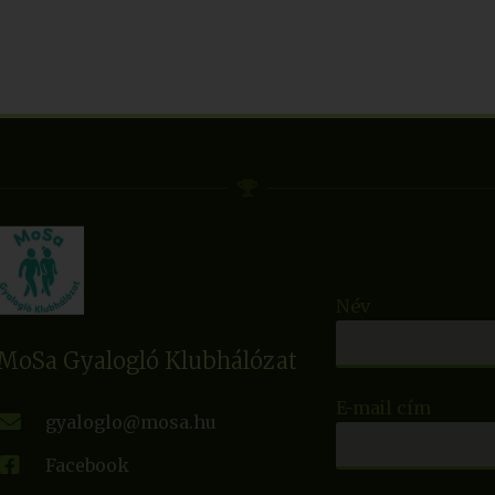
Név
MoSa Gyalogló Klubhálózat
E-mail cím
gyaloglo@mosa.hu
Facebook