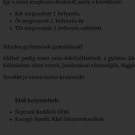
Így a zsűri meghozta döntését, mely a következő:
Két megosztott 1. helyezés,
Öt megosztott 2. helyezés és
Tíz megosztott 3. helyezés született.
Minden győztesnek gratulálunk!
Akiket pedig most nem üdvözölhetünk a győztes klub
kihívásban részt vettek, jutalomban részesítjük, függet
További jó versenyzést kívánunk!
Első helyezettek:
Soproni Keddiek GYIK
Kacagó Nordic Klub Jászszentandrás