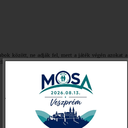
ok között, ne adják fel, mert a játék végén azokat 
lenül attól, hogy értek-e el a játék során helyezést, vag