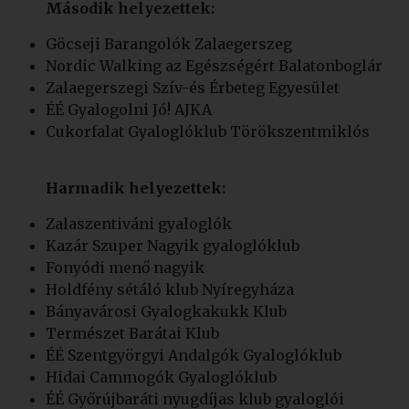
Második helyezettek:
Göcseji Barangolók Zalaegerszeg
Nordic Walking az Egészségért Balatonboglár
Zalaegerszegi Szív-és Érbeteg Egyesület
ÉÉ Gyalogolni Jó! AJKA
Cukorfalat Gyaloglóklub Törökszentmiklós
Harmadik helyezettek:
Zalaszentiváni gyaloglók
Kazár Szuper Nagyik gyaloglóklub
Fonyódi menő nagyik
Holdfény sétáló klub Nyíregyháza
Bányavárosi Gyalogkakukk Klub
Természet Barátai Klub
ÉÉ Szentgyörgyi Andalgók Gyaloglóklub
Hidai Cammogók Gyaloglóklub
ÉÉ Győrújbaráti nyugdíjas klub gyaloglói