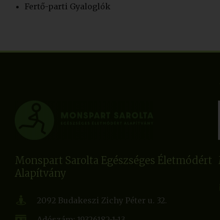
Fertő-parti Gyaloglók
Monspart Sarolta Egészséges Életmódért
Alapítvány
2092 Budakeszi Zichy Péter u. 32.
Adószám: 19326182-1-13