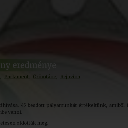
seny eredménye
Parlament
Örömtánc
Rejuvina
 kihívása. 45 beadott pályamunkát értékeltünk, amiből 
mbe venni.
letesen oldották meg.