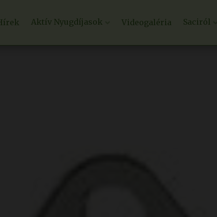
Aktív Nyugdíjasok
Saciról
Hírek
Videogaléria