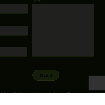
Üzenet
delmi nyilatkozat - adatkezelési tájékoztató