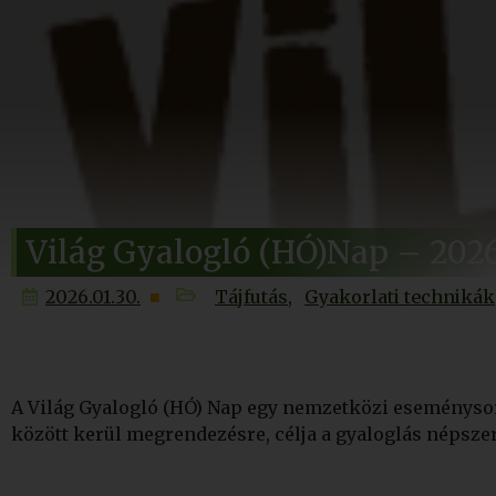
Világ Gyalogló (HÓ)Nap – 202
2026.01.30.
Tájfutás
Gyakorlati technikák
A
Világ
Gyalogló
(HÓ)
Nap
egy
nemzetközi
eseményso
között
kerül
megrendezésre,
célja
a
gyaloglás
népsze