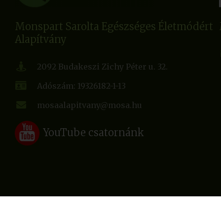
Monspart Sarolta Egészséges Életmódért
Alapítvány
2092 Budakeszi Zichy Péter u. 32.
Adószám: 19326182-1-13
mosaalapitvany@mosa.hu
YouTube csatornánk