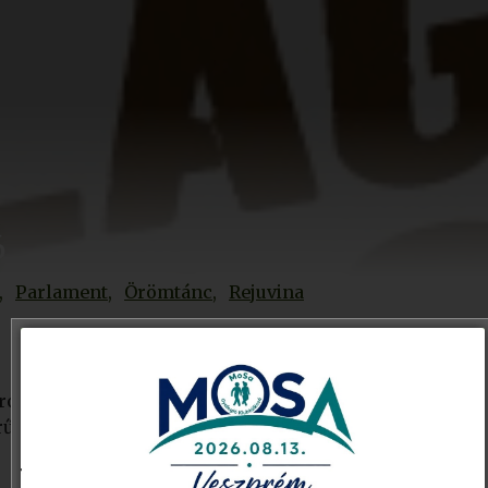
6
Parlament
Örömtánc
Rejuvina
rozat,
amely
2026.
október
1 – 31
rűsítése
és
az
egészséges
életmód
elősegítése.