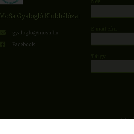
Név
MoSa Gyalogló Klubhálózat
E-mail cím
gyaloglo@mosa.hu
Facebook
Tárgy
Adatvé