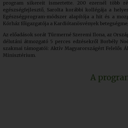
program sikereit ismertette. 200 ezernél több ré
egészségfejlesztő, Sarolta korábbi kollégája a hely
Egészségprogram-módszer alapítója a hit és a mozgá
Kórház főigazgatója a Kardiótanösvények betegségmeg
Az előadások sorát Türmerné Szeremi Ilona, az Országo
délutáni átmozgató 5 perces edzésekről Borbély No
szakmai támogatói: Aktív Magyarországért Felelős Á
Minisztérium.
A program