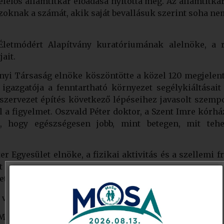
lelős államtitkár előadása nyitotta meg. Az államtitká
zoknak a számát, akik saját bevallásuk szerint soha n
Életmódért Alapítvány kuratóriumának alelnöke, a 
ait.
i Társaság elnöke köszöntötte a közel 120 megjelent
igazgatója a fenntartható környezet segélykiáltásai
 szervezet építés következő lépéseihez javasolt szempo
l a figyelmet. Oszvald Péter doktor, a Szent Imre kórh
et, hogy egészségesen jobb, mint betegen, mit teh
er Egyesület elnöke, a fizikai aktivitás és a szellemi
ett coach, az európai szakmai szövetség elnökhelyet
etőkkel.
 visszaemlékezéseivel tette még színesebbé a képzést.
 Magyar Szervátültetettek Szövetségének elnöke a „Mil