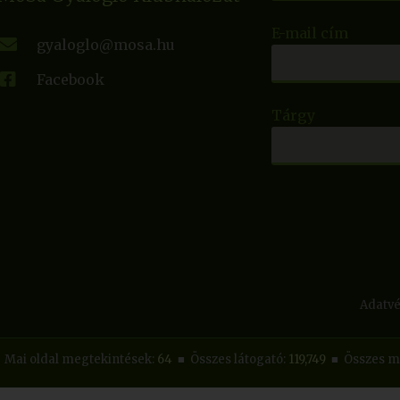
E-mail cím
gyaloglo@mosa.hu
Facebook
Tárgy
Adatvé
Mai oldal megtekintések:
64
■ Összes látogató:
119,749
■ Összes m