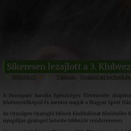
Sikeresen lezajlott a 3. Klubv
2023.06.07.
Tájfutás
Gyakorlati technikák
A Monspart Sarolta Egészséges Életmódért Alapítvá
klubvezetőképző és mentor napját a Magyar Sport Há
Az Országos Gyalogló Idősek Klubhálózat fővédnöke No
nyugdíjas gyalogol hetente többször rendszeresen.