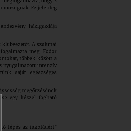
r megfogalmazta, hogy 3
em mozognak. Ez jelenleg
rendezvény házigazdája
 klubvezetőt. A szakmai
t fogalmazta meg. Fodor
ntokat, többek között a
áz nyugalmazott intenzív
etünk saját egészséges
 frissesség megőrzésének
tese egy kézzel fogható
lió lépés az iskoládért”