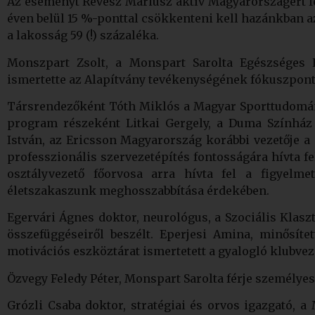
Az eseményt Révész Máriusz aktív Magyarországért fe
éven belül 15 %-ponttal csökkenteni kell hazánkban a
a lakosság 59 (!) százaléka.
Monszpart Zsolt, a Monspart Sarolta Egészséges 
ismertette az Alapítvány tevékenységének fókuszpontj
Társrendezőként Tóth Miklós a Magyar Sporttudomány
program részeként Litkai Gergely, a Duma Színház 
István, az Ericsson Magyarország korábbi vezetője a
professzionális szervezetépítés fontosságára hívta fe
osztályvezető főorvosa arra hívta fel a figyelm
életszakaszunk meghosszabbítása érdekében.
Egervári Ágnes doktor, neurológus, a Szociális Klaszt
összefüggéseiről beszélt. Eperjesi Amina, minősít
motivációs eszköztárat ismertetett a gyalogló klubvez
Özvegy Feledy Péter, Monspart Sarolta férje személyes
Grózli Csaba doktor, stratégiai és orvos igazgató, a