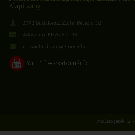
Alapítvány
2092 Budakeszi Zichy Péter u. 32.
Adószám: 19326182-1-13
mosaalapitvany@mosa.hu
YouTube csatornánk
Mai látogatók:
52
■ 