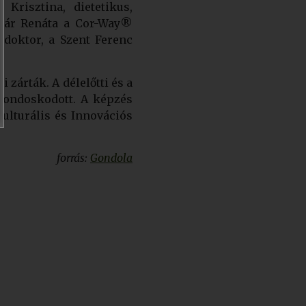
Krisztina, dietetikus,
olnár Renáta a Cor-Way®
 doktor, a Szent Ferenc
zárták. A délelőtti és a
gondoskodott. A képzés
ulturális és Innovációs
forrás:
Gondola