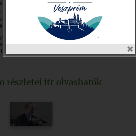
sztvevő regisztrált a 77 napos programban. Fekete 
es táplálkozás fontosságára hívta fel a figyelmet. M
s kapcsolatáról tartott előadást. Toldy-Schedel Emil
előző és rekreációs eredményeiről számolt be.
s Gyalogló Idősek Klubhálózata vezetőjének gondolatai 
émi, a Nemzeti Népegészségügyi Központ szakértője 
llamtitkárság; Magyar Sporttudományi Társaság és a K
 részletei itt olvashatók