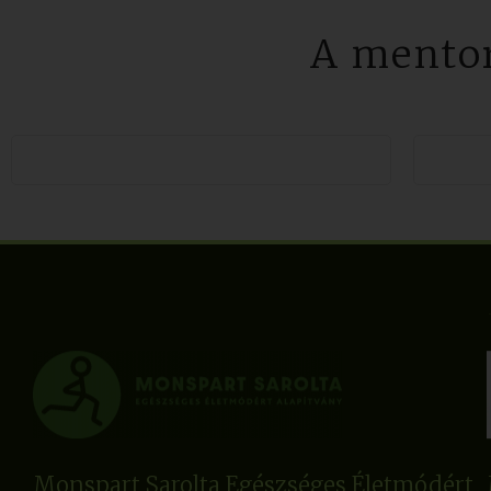
A mentor
Monspart Sarolta Egészséges Életmódért