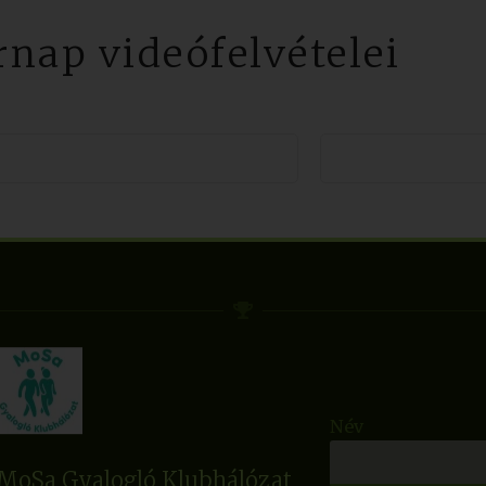
nap videófelvételei
Név
MoSa Gyalogló Klubhálózat