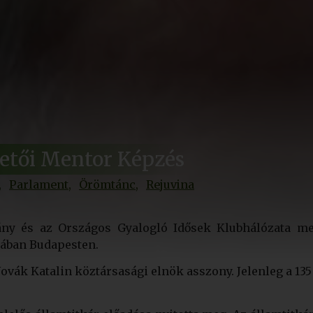
ezetői Mentor Képzés
Parlament
Örömtánc
Rejuvina
ny és az Országos Gyalogló Idősek Klubhálózata meg
zában Budapesten.
vák Katalin köztársasági elnök asszony. Jelenleg a 135