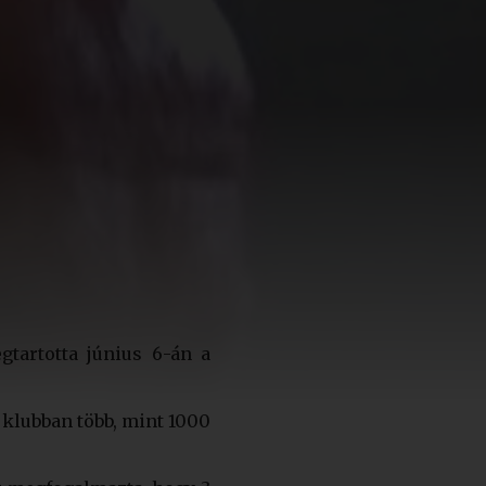
tartotta június 6-án a
 klubban több, mint 1000