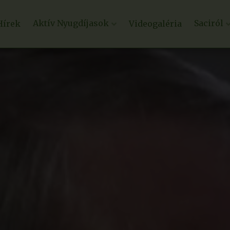
Aktív Nyugdíjasok
Saciról
Hírek
Videogaléria