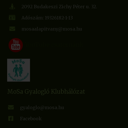
2092 Budakeszi Zichy Péter u. 32.
Adószám: 19326182-1-13
mosaalapitvany@mosa.hu
YouTube csatornánk
MoSa Gyalogló Klubhálózat
gyaloglo@mosa.hu
Facebook