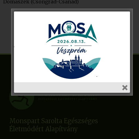
Domaszék (Csongrád-Csanád)
Monspart Sarolta Egészséges
Életmódért Alapítvány