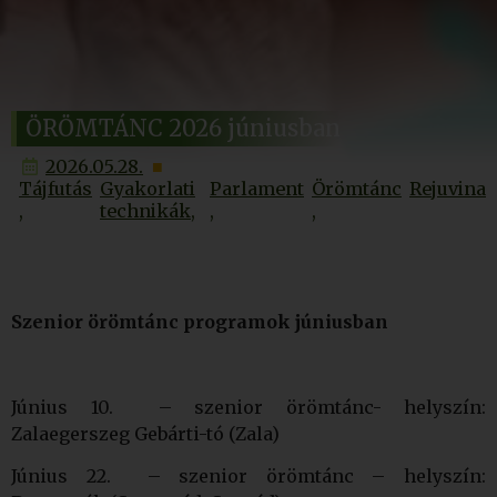
ÖRÖMTÁNC 2026 júniusban
2026.05.28.
Tájfutás
Gyakorlati
Parlament
Örömtánc
Rejuvina
technikák
Szenior örömtánc programok júniusban
Június 10. – szenior örömtánc- helyszín:
Zalaegerszeg Gebárti-tó (Zala)
Június 22. – szenior örömtánc – helyszín: