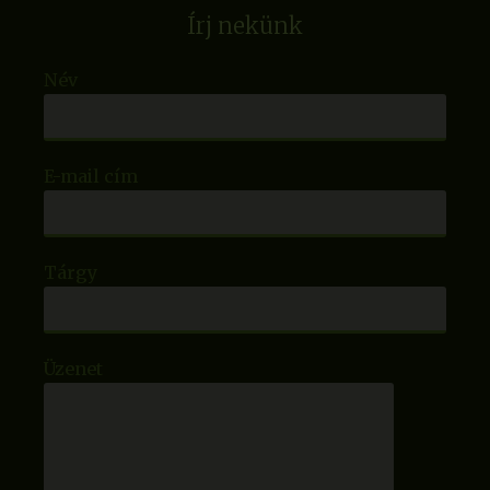
Írj nekünk
Név
E-mail cím
Tárgy
Üzenet