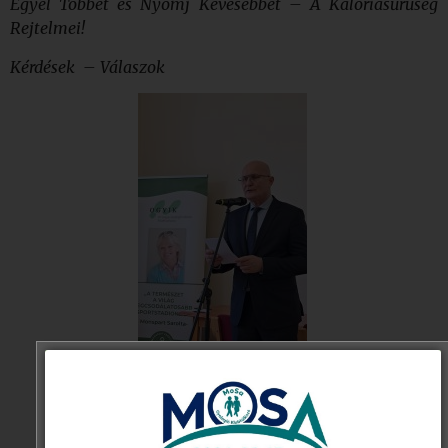
Egyél Többet és Nyomj Kevesebbet – A Kalóriasűrűség
Rejtelmei!
Kérdések – Válaszok