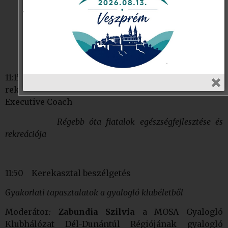
11:15
Csavajda Tekla Tünde
egészségfejlesztő,
rekreáció szervező, edző, jógaoktató LIFE Business
Executive Coach
Régebb óta fiatalok egészségfejlesztése és
rekreációja
11:50 Kerekasztal beszélgetés
Gyakorlati tapasztalatok a gyalogló klubéletből
Moderátor
:
Zabundia Szilvia
a MOSA Gyalogló
Klubhálózat Dél-Dunántúl Régiójának gyalogló