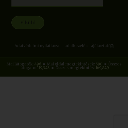
Adatvédelmi nyilatkozat - adatkezelési tájékoztató
Mai látogatók:
496
■ Mai oldal megtekintések:
590
■ Összes
látogató:
119,343
■ Összes megtekintés:
169,849