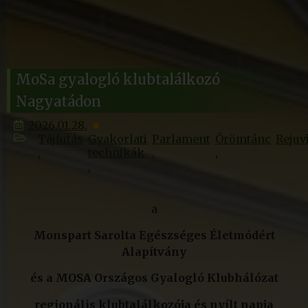
MoSa gyalogló klubtalálkozó
Nagyatádon
2026.01.28.
Tájfutás
Gyakorlati
Parlament
Örömtánc
Rejuv
technikák
a
Monspart Sarolta Egészséges Életmódért
Alapítvány
és a MOSA Országos Gyalogló Klubhálózat
regionális klubtalálkozója és nyílt napja