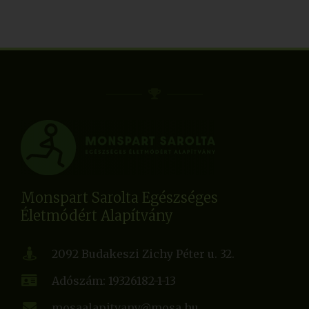
Monspart Sarolta Egészséges
Életmódért Alapítvány
2092 Budakeszi Zichy Péter u. 32.
Adószám: 19326182-1-13
mosaalapitvany@mosa.hu