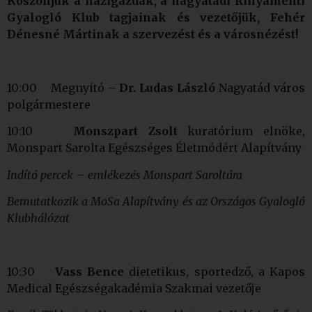
Köszönjük a házigazdák, a nagyatádi Rinyamenti
Gyalogló Klub tagjainak és vezetőjük, Fehér
Dénesné Mártinak a szervezést és a városnézést!
10:00 Megnyitó –
Dr. Ludas László
Nagyatád város
polgármestere
10:10
Monszpart Zsolt
kuratórium elnöke,
Monspart Sarolta Egészséges Életmódért Alapítvány
Indító percek – emlékezés Monspart Saroltára
Bemutatkozik a MoSa Alapítvány és az Országos Gyalogló
Klubhálózat
10:30
Vass Bence
dietetikus, sportedző, a Kapos
Medical Egészségakadémia Szakmai vezetője