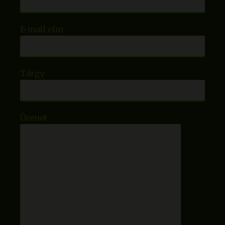
E-mail cím
Tárgy
Üzenet