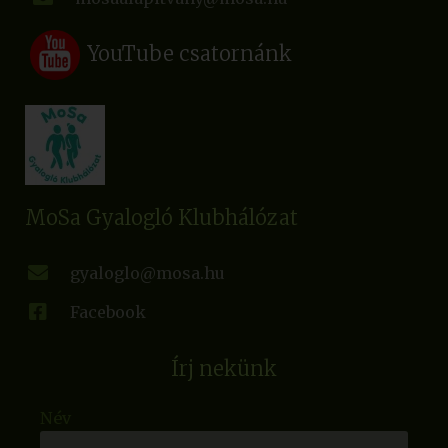
YouTube csatornánk
MoSa Gyalogló Klubhálózat
gyaloglo@mosa.hu
Facebook
Írj nekünk
Név