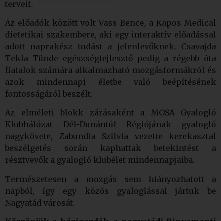
terveit.
Az előadók között volt Vass Bence, a Kapos Medical
dietetikai szakembere, aki egy interaktív előadással
adott naprakész tudást a jelenlevőknek. Csavajda
Tekla Tünde egészségfejlesztő pedig a régebb óta
fiatalok számára alkalmazható mozgásformákról és
azok mindennapi életbe való beépítésének
fontosságáról beszélt.
Az elméleti blokk zárásaként a MOSA Gyalogló
Klubhálózat Dél-Dunántúl Régiójának gyalogló
nagykövete, Zabundia Szilvia vezette kerekasztal
beszélgetés során kaphattak betekintést a
résztvevők a gyalogló klubélet mindennapjaiba.
Természetesen a mozgás sem hiányozhatott a
napból, így egy közös gyaloglással jártuk be
Nagyatád városát.