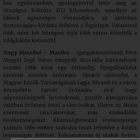
ban egyhuzamban, gyalogszerrel tette meg az
Országos Kéktúra 1172 kilométerét, amellyel az
idősek egészséges életmódjára, az aktivitás
fontosságára kívánta felhívni a figyelmet. Valamivel
több, mint két hónapos útját több ezren követték a
világhálón keresztül.
Nagy Józsefné – Marika
– igazgatásszervező, Pécs
Megyei Jogú Város Integrált Szociális Intézményét
vezette több mint egy évtizedig. Nyugdíjasként
szerzett szenior örömtánc oktatói oklevelet, a
Magyar Edzők Társaságának tagja. Pécsett és a város
környékén tartott örömtánc órái nagy
népszerűségnek örvendenek, pozitív kisugárzása
valóban örömmé teszi a táncórákat, illetve az általa
szervezett tánctáborokat, más szabadidős
tevékenységeket. Közösség
teremtő tevékenysége
számos idős ember számára teszi lehetővé a közös
testmozgás átélését. Folyamatosan új utakat keres,