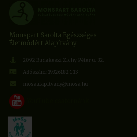
Monspart Sarolta Egészséges
Életmódért Alapítvány
2092 Budakeszi Zichy Péter u. 32.
Adószám: 19326182-1-13
mosaalapitvany@mosa.hu
YouTube csatornánk