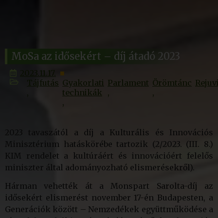
MoSa az idősekért – díj átadó 2023
2023.11.17.
Tájfutás
Gyakorlati
Parlament
Örömtánc
Rejuv
technikák
2023 tavaszától a díj a Kulturális és Innovációs
Minisztérium hatáskörébe tartozik (2/2023. (III. 8.)
KIM rendelet a kultúráért és innovációért felelős
miniszter által adományozható elismerésekről).
Hárman vehették át a Monspart Sarolta-díj az
idősekért elismerést
november 17-én Budapesten, a
Generációk között – Nemzedékek
együttműködése a