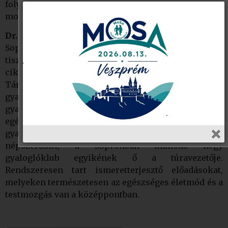
folyóiratokban, a közösségi felületeken is hirdeti a
mozgás idősekre gyakorolt kedvező hatásait.
Dr. Amberger Erzsébet
járványtani szakorvos,
Sopron Megyei Jogú Város nyugalmazott
tisztifőorvosa, református presbiter. Három
cikluson át volt a Népegészségügyi Tudományos
Társaság elnöke. A több mint öt éve alakult soproni
gyalogló idősklub, a SOGYIK „arcaként” vallja, hogy a
gyaloglást sohasem késő elkezdeni. Az idősek
egészségmegőrzésének követeként a közösségi
gyaloglást határainkon belül és kívül is
népszerűsíti, a Sopronban működő négy
gyaloglóklub egyikének ő a túravezetője.
Rendszeresen tart ismeretterjesztő előadásokat,
melyeken természetesen az egészséges életmód és a
testmozgás van a középpontban.