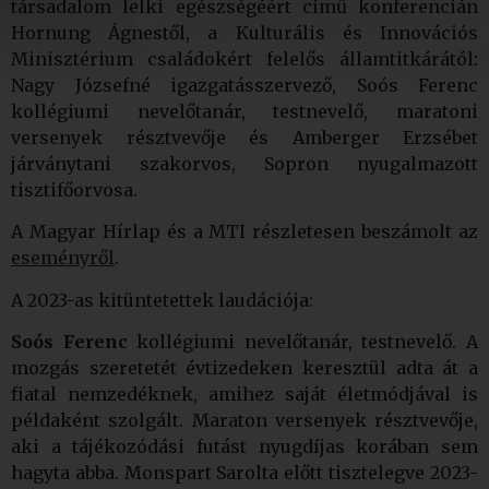
társadalom lelki egészségéért című konferencián
Hornung Ágnestől, a Kulturális és Innovációs
Minisztérium családokért felelős államtitkárától:
Nagy Józsefné igazgatásszervező, Soós Ferenc
kollégiumi nevelőtanár, testnevelő, maratoni
versenyek résztvevője és Amberger Erzsébet
járványtani szakorvos, Sopron nyugalmazott
tisztifőorvosa.
A Magyar Hírlap és a MTI részletesen beszámolt az
eseményről
.
A 2023-as kitüntetettek laudációja:
Soós Ferenc
kollégiumi nevelőtanár, testnevelő. A
mozgás szeretetét évtizedeken keresztül adta át a
fiatal nemzedéknek, amihez saját életmódjával is
példaként szolgált. Maraton versenyek résztvevője,
aki a tájékozódási futást nyugdíjas korában sem
hagyta abba. Monspart Sarolta előtt tisztelegve 2023-