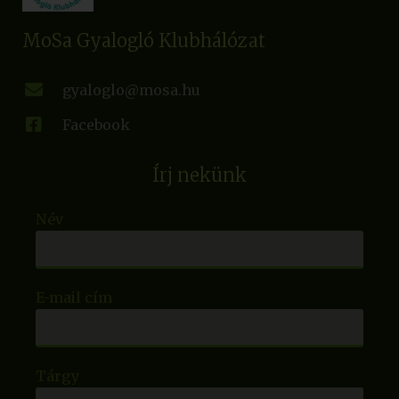
MoSa Gyalogló Klubhálózat
gyaloglo@mosa.hu
Facebook
Írj nekünk
Név
E-mail cím
Tárgy