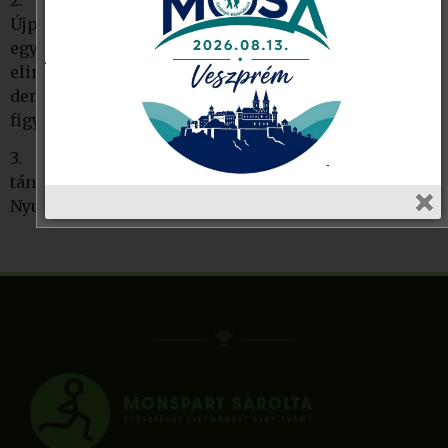
Újpalotai Alzheimer Café megalapítója. A „Nem vagy
egyedül” országos séta és kapcsolódó rendezvények
elindítója, országos szintű szervezője, mely a
demenciával élőkre és hozzátartozóikra hívja fel a
figyelmet.
3.
Radvánszki Edit
senior örömtánc oktató,
táncinstruktor, senior tánc tréner, a Dunakeszi
Nyugdíjas Kiránduló Klub elnökhelyettese.