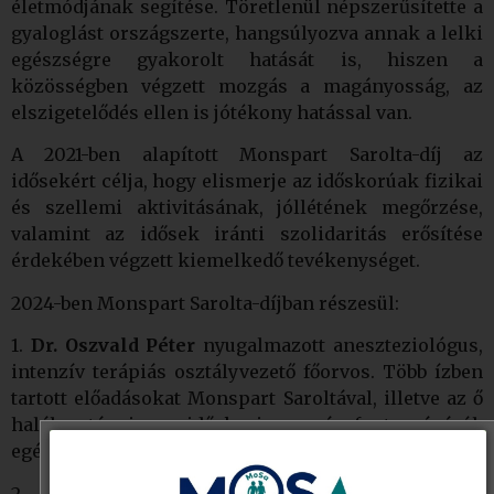
életmódjának segítése. Töretlenül népszerűsítette a
gyaloglást országszerte, hangsúlyozva annak a lelki
egészségre gyakorolt hatását is, hiszen a
közösségben végzett mozgás a magányosság, az
elszigetelődés ellen is jótékony hatással van.
A 2021-ben alapított Monspart Sarolta-díj az
idősekért célja, hogy elismerje az időskorúak fizikai
és szellemi aktivitásának, jóllétének megőrzése,
valamint az idősek iránti szolidaritás erősítése
érdekében végzett kiemelkedő tevékenységet.
2024-ben Monspart Sarolta-díjban részesül:
1.
Dr. Oszvald Péter
nyugalmazott aneszteziológus,
intenzív terápiás osztályvezető főorvos. Több ízben
tartott előadásokat Monspart Saroltával, illetve az ő
halála után is az időskori mozgás fontosságáról,
egészségügyi hatásairól.
2.
Jobbágy Mária Ágnes
mentálhigiénikus, az