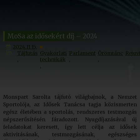
MoSa az idősekért díj – 2024
2024.11.15.
Tájfutás
Gyakorlati
Parlament
Örömtánc
Rejuv
technikák
Monspart Sarolta tájfutó világbajnok, a Nemzet
Sportolója, az Idősek Tanácsa tagja közismerten
egész életében a sportolás, rendszeres testmozgás
népszerűsítésén fáradozott. Nyugdíjazásával új
feladatokat keresett, így lett célja az idősek
aktivitásának, testmozgásának, egészséges