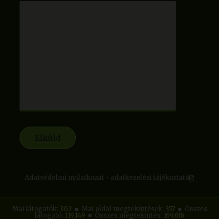
Adatvédelmi nyilatkozat - adatkezelési tájékoztató
Mai látogatók:
302
■ Mai oldal megtekintések:
357
■ Összes
látogató:
119,149
■ Összes megtekintés:
169,616