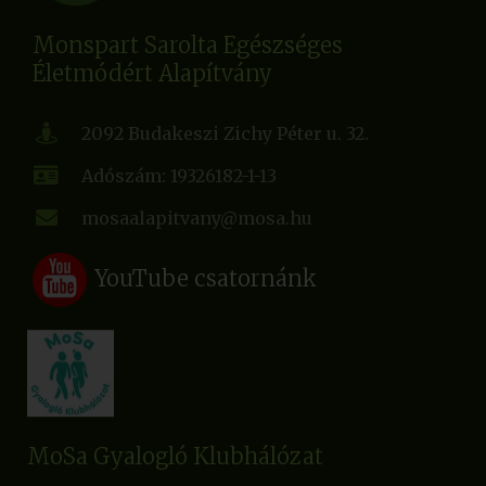
Monspart Sarolta Egészséges
Életmódért Alapítvány
2092 Budakeszi Zichy Péter u. 32.
Adószám: 19326182-1-13
mosaalapitvany@mosa.hu
YouTube csatornánk
MoSa Gyalogló Klubhálózat