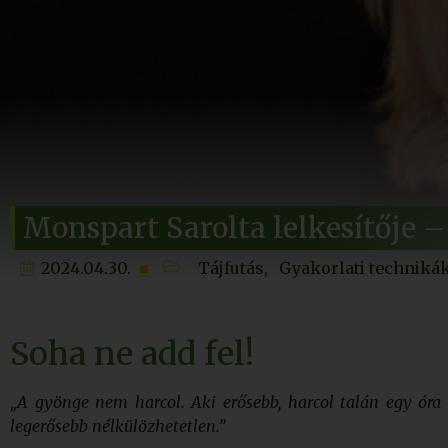
Monspart Sarolta lelkesítője –
2024.04.30.
Tájfutás
Gyakorlati techniká
Soha ne add fel!
„A gyönge nem harcol. Aki erősebb, harcol talán egy óra
legerősebb nélkülözhetetlen.”