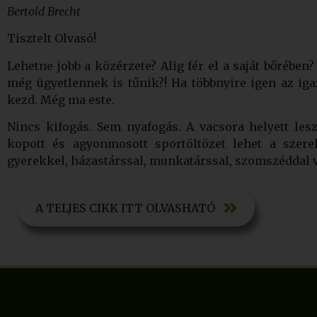
Bertold Brecht
Tisztelt Olvasó!
Lehetne jobb a közérzete? Alig fér el a saját bőrébe
még ügyetlennek is tűnik?! Ha többnyire igen az iga
kezd. Még ma este.
Nincs kifogás. Sem nyafogás. A vacsora helyett les
kopott és agyonmosott sportöltözet lehet a szerelé
gyerekkel, házastárssal, munkatárssal, szomszéddal v
A TELJES CIKK ITT OLVASHATÓ