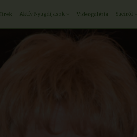
Aktív Nyugdíjasok
Saciról
Hírek
Videogaléria