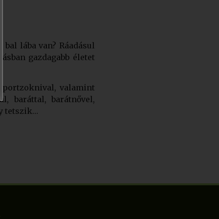
t bal lába van? Ráadásul
gásban gazdagabb életet
sportzoknival, valamint
, baráttal, barátnővel,
y tetszik…