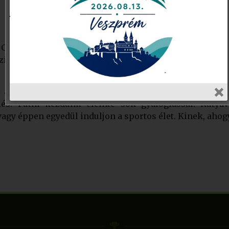
n? Csúnyán kövér képet mutat a szobatükör? Úgy érzi ké
zi válasza, akkor most határozza el, hogy új, testmoz
z az első edzés. Kényelmes sportcipő kellően vastag 
s. Futni kezdünk eleinte sok gyaloglással. Kutyával
agy éppen egyedül induljon a sportos élet. Kinek, ahog