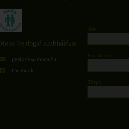
Név
MoSa Gyalogló Klubhálózat
E-mail cím
gyaloglo@mosa.hu
Facebook
Tárgy