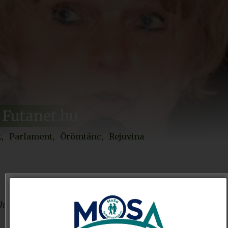
 Futanet.hu
k
Parlament
Örömtánc
Rejuvina
 hosszat. A még erősebb hosszú évekig küzd. De egész életé