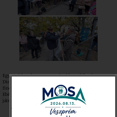
Egy 3,5 km-es gyaloglás következett a
Dinnyéskunyhóig, ahol üdvözlő beszédek és egy
finom ebéd várta a résztvevőket.
Ebéd után zenés „átmozgatáson” és vidám
játékokban vehettek részt a gyaloglók.