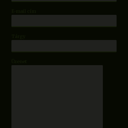
E-mail cím
Tárgy
Üzenet