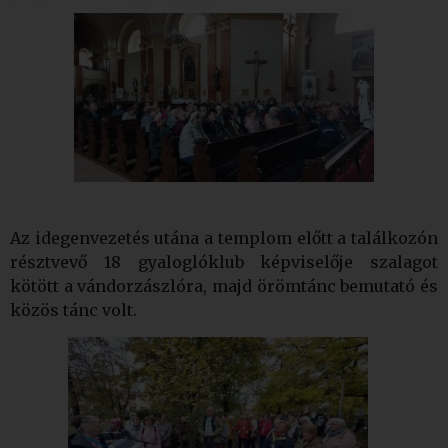
Az idegenvezetés utána a templom előtt a találkozón
résztvevő 18 gyaloglóklub képviselője szalagot
kötött a vándorzászlóra, majd örömtánc bemutató és
közös tánc volt.