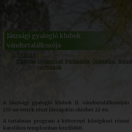
Jászsági gyalogló klubok
vándortalálkozója
2025.10.23.
Tájfutás
Gyakorlati
Parlament
Örömtánc
Rejuv
technikák
A Jászsági gyalogló klubok II. vándortalálkozóján
130-an vettek részt Jászapátin október 22-én.
A tartalmas program a kéttornyú középkori római
katolikus templomban kezdődött.