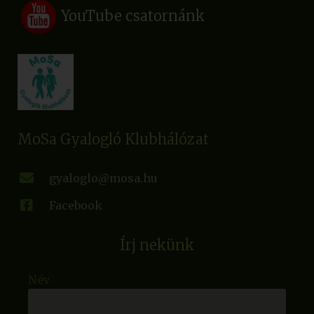
YouTube csatornánk
MoSa Gyalogló Klubhálózat
gyaloglo@mosa.hu
Facebook
Írj nekünk
Név