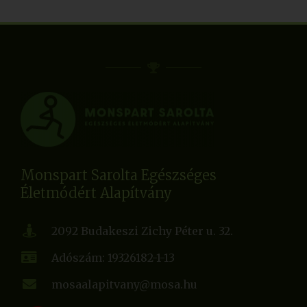
Monspart Sarolta Egészséges
Életmódért Alapítvány
2092 Budakeszi Zichy Péter u. 32.
Adószám: 19326182-1-13
mosaalapitvany@mosa.hu