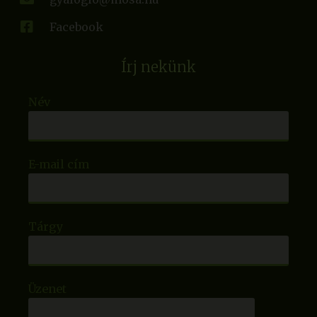
Facebook
Írj nekünk
Név
E-mail cím
Tárgy
Üzenet