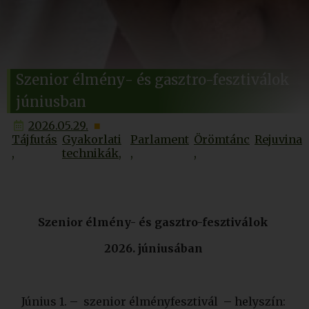
Szenior élmény- és gasztro-fesztiválok
júniusban
2026.05.29.
Tájfutás
Gyakorlati
Parlament
Örömtánc
Rejuvina
technikák
Szenior élmény- és gasztro-fesztiválok
2026. júniusában
Június 1. – szenior élményfesztivál – helyszín: