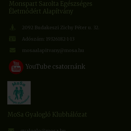
Monspart Sarolta Egészséges
Életmódért Alapítvány
2092 Budakeszi Zichy Péter u. 32.
Adószám: 19326182-1-13
mosaalapitvany@mosa.hu
YouTube csatornánk
MoSa Gyalogló Klubhálózat
gyaloglo@mosa.hu