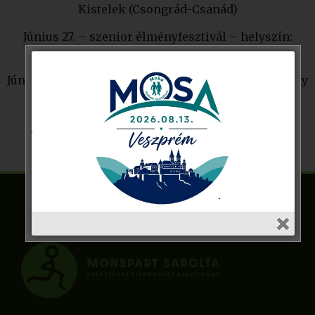
Kistelek (Csongrád-Csanád)
Június 27. – szenior élményfesztivál – helyszín:
Balatonmáriafürdő (Somogy)
Június 30. – gasztro-fesztivál – helyszín: Kőszárhegy
(Fejér)