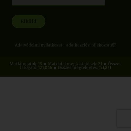
Adatvédelmi nyilatkozat - adatkezelési tájékoztató
Mai látogatók:
13
■ Mai oldal megtekintések:
21
■ Összes
látogató:
121,066
■ Összes megtekintés:
171,831