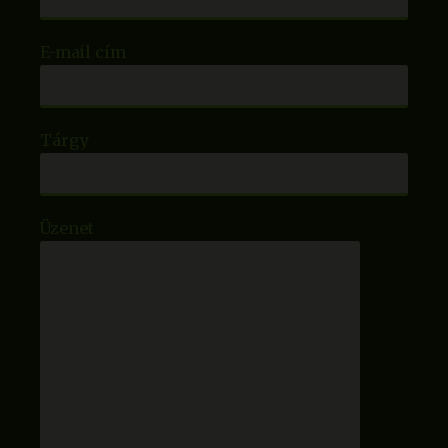
E-mail cím
Tárgy
Üzenet