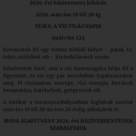
2026. évi háziverseny kihívás
2026. március 19-től 28-ig
TÉMA: A VÍZ VILÁGNAPJA
(március 22.)
Keressetek fel egy vízhez kötődő helyet – patak, tó,
folyó, szökőkút stb – kirándulásotok során.
Készítsetek fotót, ami a víz fontosságára hívja fel a
figyelmet, és ezt egy pár mondatban fogalmazzátok
meg. Pl vízimalom szerepe, vízi energia, források
bemutatása, itatóhelyek, gyógyvizek stb.
A fotókat a versenyszabályzatban foglaltak szerint
március 19-től 28-án este 20 óráig adhatjátok le.
MOSA ALAPÍTVÁNY 2026. évi HÁZIVERSENYÉNEK
SZABÁLYZATA