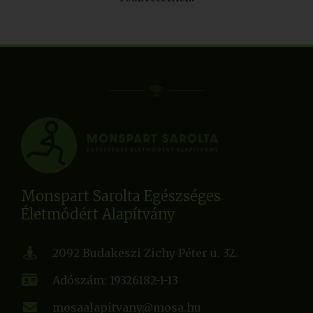
Monspart Sarolta Egészséges
Életmódért Alapítvány
2092 Budakeszi Zichy Péter u. 32.
Adószám: 19326182-1-13
mosaalapitvany@mosa.hu