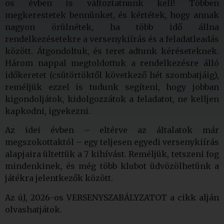
os évben is változtatnunk kell! Többen
megkerestetek bennünket, és kértétek, hogy annak
nagyon örülnétek, ha több idő állna
rendelkezésetekre a versenykiírás és a feladatleadás
között. Átgondoltuk, és teret adtunk kéréseteknek.
Három nappal megtoldottuk a rendelkezésre álló
időkeretet (csütörtöktől következő hét szombatjáig),
reméljük ezzel is tudunk segíteni, hogy jobban
kigondoljátok, kidolgozzátok a feladatot, ne kelljen
kapkodni, igyekezni.
Az idei évben – eltérve az általatok már
megszokottaktól – egy teljesen egyedi versenykiírás
alapjaira ültettük a 7 kihívást. Reméljük, tetszeni fog
mindenkinek, és még több klubot üdvözölhetünk a
játékra jelentkezők között.
Az úJ, 2026-os VERSENYSZABÁLYZATOT a cikk alján
olvashatjátok.