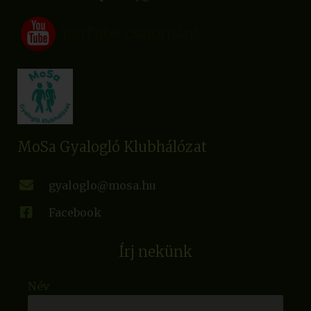
YouTube csatornánk
MoSa Gyalogló Klubhálózat
gyaloglo@mosa.hu
Facebook
Írj nekünk
Név