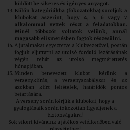
küldött be sikeres és igényes anyagot.
Külön kategóriákba (fokozatokba) soroljuk a
klubokat aszerint, hogy 4, 5, 6 vagy 7
alkalommal vettek részt a feladatokban.
Minél többször voltatok velünk, annál
magasabb elismerésben fogtok részesülni.
A jutalmakat egyeztetve a klubvezetővel, postán
fogjuk eljuttatni az utolsó forduló lezárásának
végén, tehát az utolsó megmérettetés
hónapjában.
Minden benevezett klubot kérünk a
versenykiírás, a versenyszabályzat és az
azokban kiírt feltételek, határidők pontos
betartására.
A verseny során kérjük a klubokat, hogy a
gyaloglásaik során fokozottan figyeljenek a
biztonságukra!
Sok sikert kívánunk a játékos vetélkedőben való
részvételhez!