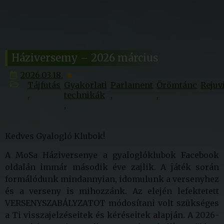
Háziversemy – 2026 március
2026.03.18.
Tájfutás
Gyakorlati
Parlament
Örömtánc
Rejuv
technikák
Kedves Gyalogló Klubok!
A MoSa Háziversenye a gyaloglóklubok Facebook
oldalán immár második éve zajlik. A játék során
formálódunk mindannyian, idomulunk a versenyhez
és a verseny is mihozzánk. Az elején lefektetett
VERSENYSZABÁLYZATOT módosítani volt szükséges
a Ti visszajelzéseitek és kéréseitek alapján. A 2026-