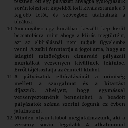
tesznek, ott egy pályázati anyagba gyaloglásaik
során készített képekből kell kiválasztaniuk a 3
legjobb fotót, és szövegben utalhatnak a
túrákra.
Amennyiben egy korábban készült kép kerül
becsatolásra, mint ahogy a kiírás megtörtént,
azt az elbírálásnál nem tudjuk figyelembe
venni!
A zsűri fenntartja a jogot arra, hogy az
átlagtól minőségben elmaradó pályázati
munkákat versenyen kívülinek tekintse.
Erről tájékoztatja az érintett klubot.
A pályázatok elbírálásánál a
minőség
mellett a szorgalmat és a kitartást
díjazzuk. Ahelyett, hogy egymással
versenyeztetnénk benneteket, a beadott
pályázatok száma szerint fogunk ez évben
jutalmazni.
Minden olyan klubot megjutalmazunk, aki a
verseny során legalább 4 alkalommal