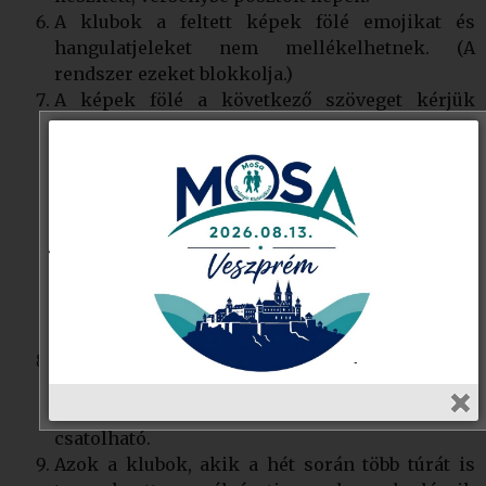
A klubok a feltett képek fölé emojikat és
hangulatjeleket nem mellékelhetnek. (A
rendszer ezeket blokkolja.)
A képek fölé a következő szöveget kérjük
minden esetben megjeleníteni: pl:
#HÁZIVERSENY2026február,
#HÁZIVERSENY2026március, és így tovább,
valamint a klub és a klubvezető nevét.
Ezután
folyamatosan írhatóak a képpel kapcsolatos
további információk. (Helyszín, jelenlévők,
események leírása stb.) Nagyon fontos: pl. a
#HÁZIVERSENY2026február szóösszetételt
szóköz nélkül kell megjeleníteni!
Minden klub a heti verseny során csak
1 db
pályázatot
adhat le, melyhez
maximum 3 db
fénykép
és egy rövid szöveges információ
csatolható.
Azok a klubok, akik a hét során több túrát is