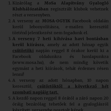
Kizárólag a
MoSa Alapítvány Gyalogló
Klubhálózatában
regisztrált klubok vehetnek
részt a versenyben.
A verseny az
MOSA-OGYIK
Facebook oldalán
kerül lebonyolításra, e-mailen keresztül
történő jelentkezést nem fogadunk el.
A
verseny 7 heti kihívása havi bontásban
kerül kiírásra
, amely az adott hónap egyik
csütörtöki
napján reggel 8 órakor kerül ki a
Facebook oldalunkra és honlapunkra
(www.mosa.hu), de nem mindig követik
egymást a heti kiírások, tehát érdemes résen
lenni!
A verseny az adott hónapban, 10 napon
keresztül,
csütörtöktől a következő hét
szombati napjáig tart.
A kezdő napon reggel 8 órától a záró napon 20
óráig bezárólag tehetőek fel a gyaloglásról
készített, versenybe posztolt képek.