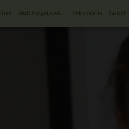
Aktív Nyugdíjasok
Saciról
Hírek
Videogaléria