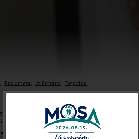
Parlament
Örömtánc
Rejuvina
övetség 2025. évi díjainak ünnepélyes átadására.
ikeresebb tájfutói számára.
tól fejenként 500.000 Ft-os támogatást kapott két teh