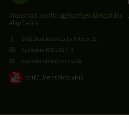
Monspart Sarolta Egészséges Életmódért
Alapítvány
2092 Budakeszi Zichy Péter u. 32.
Adószám: 19326182-1-13
mosaalapitvany@mosa.hu
YouTube csatornánk