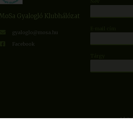
Név
MoSa Gyalogló Klubhálózat
E-mail cím
gyaloglo@mosa.hu
Facebook
Tárgy
Adatvé