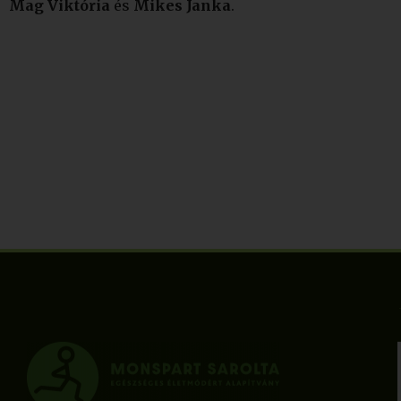
Mag Viktória
és
Mikes Janka
.