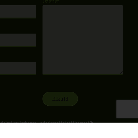
Üzenet
delmi nyilatkozat - adatkezelési tájékoztató