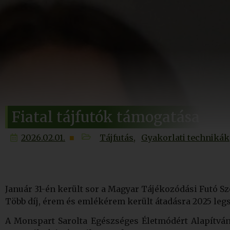
Fiatal tájfutók támogatása
2026.02.01.
Tájfutás
Gyakorlati technikák
Január 31-én került sor a Magyar Tájékozódási Futó Sz
Több díj, érem és emlékérem került átadásra 2025 legs
A Monspart Sarolta Egészséges Életmódért Alapítvány