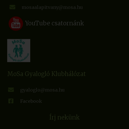
mosaalapitvany@mosa.hu
YouTube csatornánk
MoSa Gyalogló Klubhálózat
gyaloglo@mosa.hu
Facebook
Írj nekünk