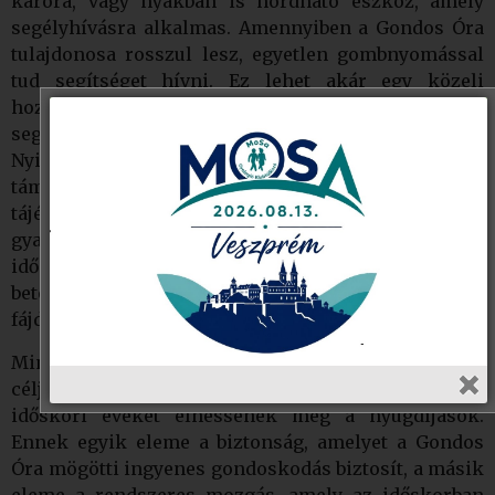
karóra, vagy nyakban is hordható eszköz, amely
segélyhívásra alkalmas. Amennyiben a Gondos Óra
tulajdonosa rosszul lesz, egyetlen gombnyomással
tud segítséget hívni. Ez lehet akár egy közeli
hozzátartozó, akár a diszpécser központ
segítségével egy szakorvos, esetleg a mentő.
Nyitrai Zsolt miniszterelnöki biztos úr
támogatásával az Alapítvány rendszeresen szervez
tájékoztató programokat, amelyen az időseket
gyalogolni invitáljuk. A rendszeres mozgás
időskorban késleltetheti bizonyos időskori
betegségek megjelenését és meghosszabbíthatja a
fájdalom mentes, minőségi időskori éveket.
Mind a Gondos Óra Program, mind az Alapítvány
célja, hogy gondoskodjon az idősekről. Minőségi
időskori éveket élhessenek meg a nyugdíjasok.
Ennek egyik eleme a biztonság, amelyet a Gondos
Óra mögötti ingyenes gondoskodás biztosít, a másik
eleme a rendszeres mozgás, amely az időskorban