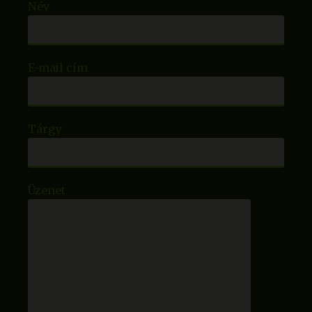
Név
E-mail cím
Tárgy
Üzenet