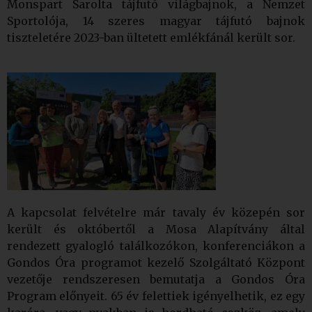
Monspart Sarolta tájfutó világbajnok, a Nemzet
Sportolója, 14 szeres magyar tájfutó bajnok
tisztel
etére 2023-ban ültetett emlékfánál került sor.
A kapcsolat felvételre már tavaly év közepén sor
került és októbertől a Mosa Alapítvány által
rendezett gyalogló találkozókon, konferenciákon a
Gondos Óra programot kezelő Szolgáltató Központ
vezetője rendszeresen bemutatja a Gondos Óra
Program előnyeit. 65 év felettiek igényelhetik, ez egy