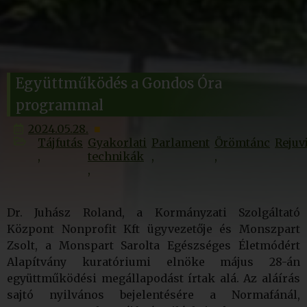
Együttműködés a Gondos Óra
programmal
2024.05.28.
Tájfutás
Gyakorlati
Parlament
Örömtánc
Rejuv
technikák
Dr. Juhász Roland, a Kormányzati Szolgáltató
Központ Nonprofit Kft ügyvezetője és Monszpart
Zsolt, a Monspart Sarolta Egészséges Életmódért
Alapítvány kuratóriumi elnöke május 28-án
együttműködési megállapodást írtak alá. Az aláírás
sajtó nyilvános bejelentésére a Normafánál,