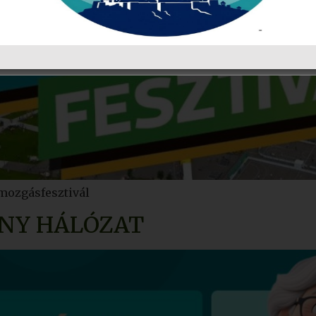
 mozgásfesztivál
NY HÁLÓZAT