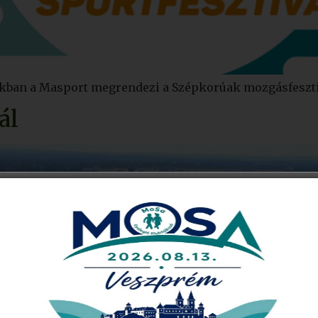
arkban a Masport megrendezi a Szépkorúak mozgásfeszti
ál