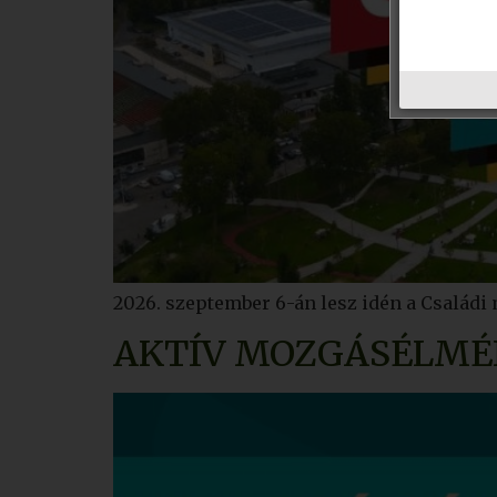
2026. szeptember 6-án lesz idén a Családi
AKTÍV MOZGÁSÉLMÉ