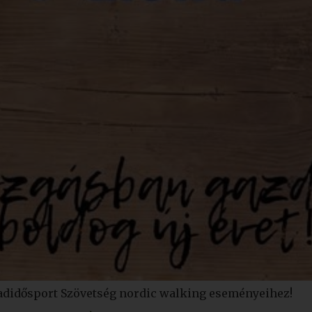
adidősport Szövetség nordic walking eseményeihez!