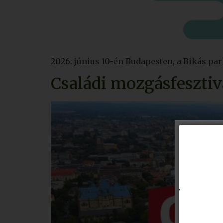
2026. június 10-én Budapesten, a Bikás p
Családi mozgásfesztiv