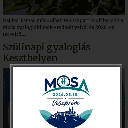
Gajdos Tamás műsorában Monszpart Zsolt beszélt a
MoSa gyaloglóklubok eredményeiről és 2026-os
terveiről…
Szülinapi gyaloglás
Keszthelyen