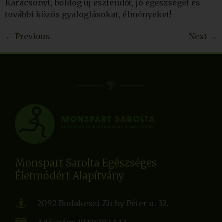
Karácsonyt, boldog új esztendőt, jó egészséget és
további közös gyaloglásokat, élményeket!
←
Previous
Next
→
Monspart Sarolta Egészséges
Életmódért Alapítvány
2092 Budakeszi Zichy Péter u. 32.