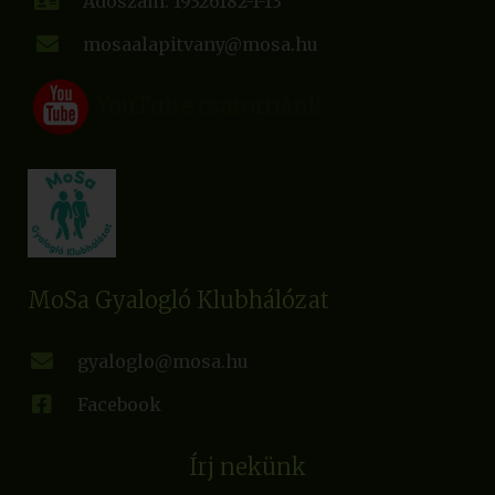
Adószám: 19326182-1-13
mosaalapitvany@mosa.hu
YouTube csatornánk
MoSa Gyalogló Klubhálózat
gyaloglo@mosa.hu
Facebook
Írj nekünk