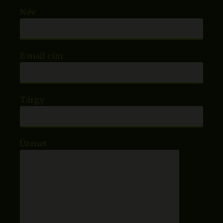
Név
E-mail cím
Tárgy
Üzenet