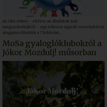
Az idei évben – eltérve az általatok már
megszokottaktól – egy teljesen egyedi versenykiírás
alapjaira ültettük a 7 kihívást…
MoSa gyaloglóklubokról a
Jókor Mozdulj! műsorban