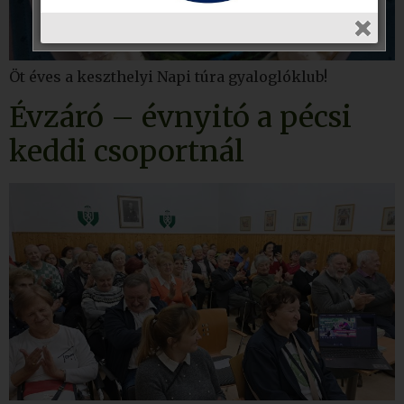
Öt éves a keszthelyi Napi túra gyaloglóklub!
Évzáró – évnyitó a pécsi
keddi csoportnál