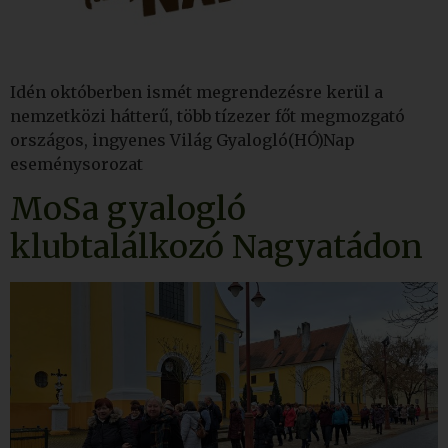
Idén októberben ismét megrendezésre kerül a
nemzetközi hátterű, több tízezer főt megmozgató
országos, ingyenes Világ Gyalogló(HÓ)Nap
eseménysorozat
MoSa gyalogló
klubtalálkozó Nagyatádon