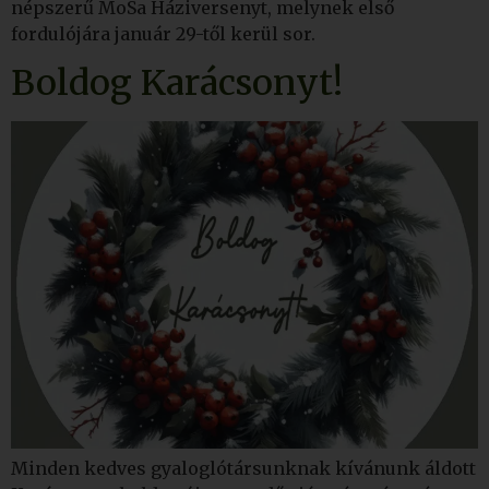
népszerű MoSa Háziversenyt, melynek első
fordulójára január 29-től kerül sor.
Boldog Karácsonyt!
Minden kedves gyaloglótársunknak kívánunk áldott